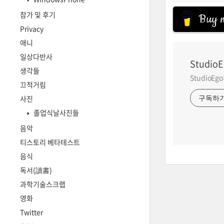
참가 및 후기
Buy m
Privacy
애니
일상다반사
StudioE
생각들
StudioE
끄적거림
사진
구독하
졸업식날사진들
음악
티스토리 베타테스트
음식
독서(讀書)
과학기술스크랩
영화
Twitter