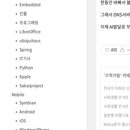
한동안 바빠서 블
Embedded
인물
그래서 DNS서비
프로그래밍
이제 AI발달로 
LibreOffice
ubiquitous
Spring
공감
IT기사
Python
'
끄적거림
' 카
Apple
Sakaiproject
전국의 아파트 단지
Mobile
사회생활 만 4년
Symbian
사회생활 만 4년
Android
일본행 비행기표 구입
iOS
Nokia폰의 벨소리
WindowsPhone