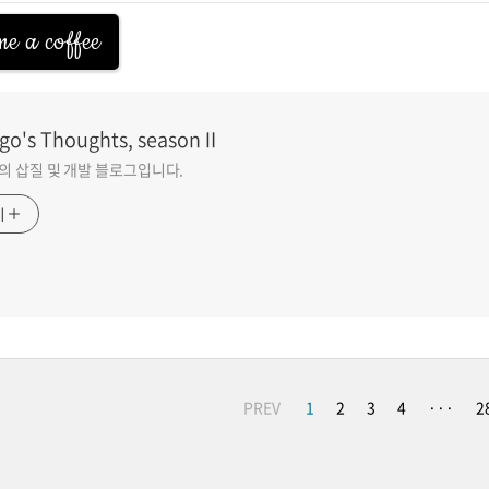
e a coffee
go's Thoughts, seasonⅡ
go의 삽질 및 개발 블로그입니다.
기
PREV
1
2
3
4
···
2