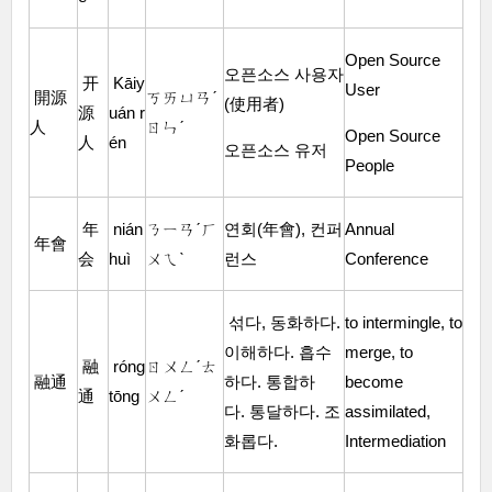
Open Source
오픈소스 사용자
开
Kāiy
User
開源
ㄎㄞㄩㄢˊ
(使用者)
源
uán r
人
ㄖㄣˊ
Open Source
人
én
오픈소스 유저
People
年
nián
ㄋㄧㄢˊㄏ
연회(年會), 컨퍼
Annual
年會
会
huì
ㄨㄟˋ
런스
Conference
섞다, 동화하다.
to intermingle, to
이해하다. 흡수
merge, to
融
róng
ㄖㄨㄥˊㄊ
融通
하다. 통합하
become
通
tōng
ㄨㄥˊ
다. 통달하다. 조
assimilated,
화롭다.
Intermediation