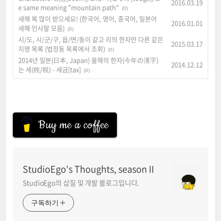
2016.03.19
e same meaning "mountain path"
(0)
새해 복 많이 받으세요! (한국어, 영어, 중국어, 일본어
2016.01.01
새해 인사말 모음)
(0)
시/도, 시/군/구, 읍/면/동이 같고 리의 한자만 다른 같은
2015.03.17
지명 목록 (법정동 목록에서 조회)
(0)
2014년 일본(日本, Japan) 올해의 한자(今年の漢字)
2014.12.12
는 세(稅/税) - 세금[tax]
(0)
Buy me a coffee
StudioEgo's Thoughts, seasonⅡ
StudioEgo의 삽질 및 개발 블로그입니다.
구독하기