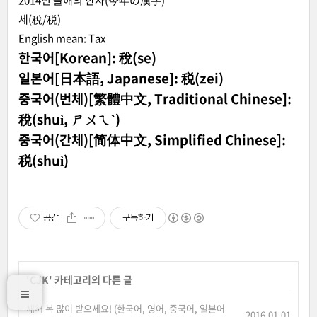
2014년 올해의 한자(今年の漢字)
세(稅/税)
English mean: Tax
한국어[Korean]: 稅(se)
일본어[日本語, Japanese]: 税(zei)
중국어(번체)[繁體中文, Traditional Chinese]:
稅(shuì, ㄕㄨㄟˋ)
중국어(간체)[简体中文, Simplified Chinese]:
税(shuì)
공감
구독하기
'
CJK
' 카테고리의 다른 글
새해 복 많이 받으세요! (한국어, 영어, 중국어, 일본어
2016.01.01