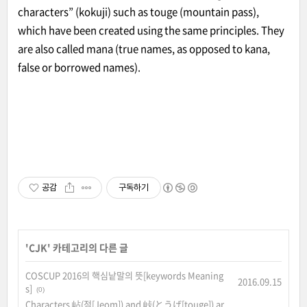
characters” (kokuji) such as touge (mountain pass),
which have been created using the same principles. They
are also called mana (true names, as opposed to kana,
false or borrowed names).
공감
구독하기
'
CJK
' 카테고리의 다른 글
COSCUP 2016의 핵심낱말의 뜻[keywords Meaning
2016.09.15
s]
(0)
Characters 岾(점[Jeom]) and 峠(とうげ[touge]) ar