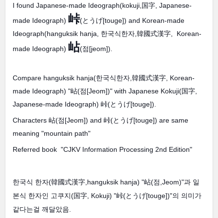
I found Japanese-made Ideograph(kokuji,国字, Japanese-
峠
made Ideograph)
(とうげ[touge]) and Korean-made
Ideograph(hanguksik hanja, 한국식한자,韓國式漢字, Korean-
岾
made Ideograph)
(점[jeom]).
Compare hanguksik hanja(한국식한자,韓國式漢字, Korean-
made Ideograph) "岾(점[Jeom])" with Japanese Kokuji(国字,
Japanese-made Ideograph) 峠(とうげ[touge]).
Characters 岾(점[Jeom]) and 峠(とうげ[touge]) are same
meaning "mountain path"
Referred book "CJKV Information Processing 2nd Edition"
한국식 한자(韓國式漢字,hanguksik hanja) "岾(점,Jeom)"과 일
본식 한자인 고쿠지(国字, Kokuji) "峠(とうげ[touge])"의 의미가
같다는걸 깨달았음.