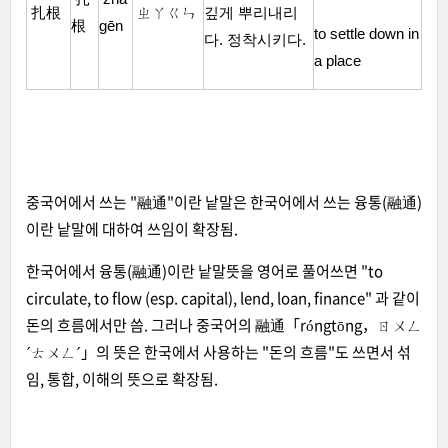
扎根
ㄓㄚㄍㄣ
깊게 뿌리내리
根
gēn
to settle down in
다. 정착시키다.
a place
중국어에서 쓰는 "融通"이란 낱말은 한국어에서 쓰는 융통(融通)
이란 낱말에 대하여 쓰임이 확장됨.
한국어에서 융통(融通)이란 낱말뜻을 영어로 풀어쓰면 "to
circulate, to flow (esp. capital)​, lend, loan, finance" 과 같이
돈의 흐름에서만 씀. 그러나 중국어의 融通「róngtōng，ㄖㄨㄥ
ˊㄊㄨㄥˊ」의 뜻은 한국에서 사용하는 "돈의 흐름"도 쓰면서 섞
임, 통합, 이해의 뜻으로 확장됨.