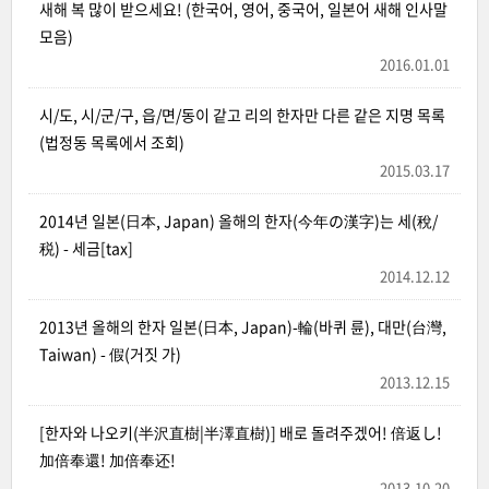
새해 복 많이 받으세요! (한국어, 영어, 중국어, 일본어 새해 인사말
모음)
2016.01.01
시/도, 시/군/구, 읍/면/동이 같고 리의 한자만 다른 같은 지명 목록
(법정동 목록에서 조회)
2015.03.17
2014년 일본(日本, Japan) 올해의 한자(今年の漢字)는 세(稅/
税) - 세금[tax]
2014.12.12
2013년 올해의 한자 일본(日本, Japan)-輪(바퀴 륜), 대만(台灣,
Taiwan) - 假(거짓 가)
2013.12.15
[한자와 나오키(半沢直樹|半澤直樹)] 배로 돌려주겠어! 倍返し!
加倍奉還! 加倍奉还!
2013.10.20