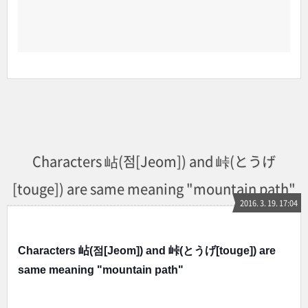
Characters 岾(점[Jeom]) and 峠(とうげ
[touge]) are same meaning "mountain path"
2016. 3. 19. 17:04
Characters 岾(점[Jeom]) and 峠(
とうげ[
touge]) are
same meaning "mountain path"