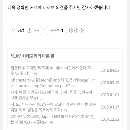
더욱 정확한 해석에 대하여 의견을 주시면 감사하겠습니다.
공감
구독하기
'
CJK
' 카테고리의 다른 글
일본日本 고지엔(広辞苑,koujien)사전에서 한자(漢
2016.04.03
字/汉字)정의
(0)
Characters 岾(점[Jeom]) and 峠(とうげ[touge]) ar
2016.03.19
e same meaning "mountain path"
(0)
새해 복 많이 받으세요! (한국어, 영어, 중국어, 일본어
2016.01.01
새해 인사말 모음)
(0)
시/도, 시/군/구, 읍/면/동이 같고 리의 한자만 다른 같은
2015.03.17
지명 목록 (법정동 목록에서 조회)
(0)
2014년 일본(日本, Japan) 올해의 한자(今年の漢字)
2014.12.12
는 세(稅/税) - 세금[tax]
(0)