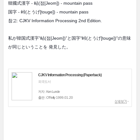
韓國式漢字 - 岾(점[Jeom]) - mountain pass
国字 - 峠(とうげ[touge]) - mountain pass
참고: CJKV Information Processing 2nd Edition.
私が韓国式漢字”岾(점[Jeom])”と国字"峠(
とうげ[
touge])"の意味
が同じということを 発見した。
CJKV Information Processing (Paperback)
외국도서
저자 : Ken Lunde
출판 : O'Reilly
1999.01.20