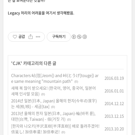
는 걸 보여준다는 것일까?
Legacy 처리의 어려움을 여기서 생각해봤음.
공감
구독하기
'
CJK
' 카테고리의 다른 글
Characters 岾(점[Jeom]) and 峠(とうげ[touge]) ar
2016.03.19
e same meaning "mountain path"
(0)
새해 복 많이 받으세요! (한국어, 영어, 중국어, 일본어
2016.01.01
새해 인사말 모음)
(0)
2014년 일본(日本, Japan) 올해의 한자(今年の漢字)
2014.12.12
는 세(稅/税) - 세금[tax]
(0)
2013년 올해의 한자 일본(日本, Japan)-輪(바퀴 륜),
2013.12.15
대만(台灣, Taiwan) - 假(거짓 가)
(0)
[한자와 나오키(半沢直樹|半澤直樹)] 배로 돌려주겠어!
2013.10.20
倍返し! 加倍奉還! 加倍奉还!
(0)