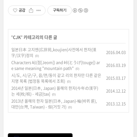
공감
구독하기
'
CJK
' 카테고리의 다른 글
일본日本 고지엔(広辞苑,koujien)사전에서 한자(漢
2016.04.03
字/汉字)정의
(0)
Characters 岾(점[Jeom]) and 峠(とうげ[touge]) ar
2016.03.19
e same meaning "mountain path"
(0)
시/도, 시/군/구, 읍/면/동이 같고 리의 한자만 다른 같은
2015.03.17
지명 목록 (법정동 목록에서 조회)
(0)
2014년 일본(日本, Japan) 올해의 한자(今年の漢字)
2014.12.12
는 세(稅/税) - 세금[tax]
(0)
2013년 올해의 한자 일본(日本, Japan)-輪(바퀴 륜),
2013.12.15
대만(台灣, Taiwan) - 假(거짓 가)
(0)