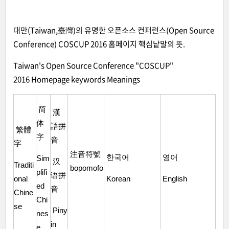
대만(Taiwan,臺灣)의 유명한 오픈소스 컨퍼런스(Open Source
Conference) COSCUP 2016 홈페이지 핵심낱말의 뜻.
Taiwan's Open Source Conference "COSCUP"
2016 Homepage keywords Meanings
简
漢
体
語拼
繁體
字
音
字
注音符號
한국어
영어
Sim
汉
Traditi
bopomofo
plifi
语拼
onal
Korean
English
ed
音
Chine
Chi
se
Piny
nes
in
e