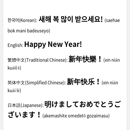
새해 복 많이 받으세요!
한국어(Korean):
(
saehae
bok mani badeuseyo
)
Happy New Year!
English:
新年快樂！
繁體中文(Traditional Chinese):
(
xīn nián
kuàil è
)
新年快乐！
简体中文(Simplified Chinese):
(
xīn nián
kuài lè
)
明けましておめでとうご
日本語(Japanese):
ざいます！
(akemashite omedetô gozaimasu)