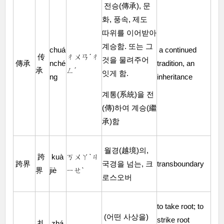
전승(傳承), 문
화, 풍속, 제도
따위를 이어받아
계승함. 또는 그
chuá
a continued
传
ㄔㄨㄢˊㄔ
것을 물려주어
傳承
nché
tradition, an
承
ㄥˊ
잇게 함.
ng
inheritance
계통(系統)을 전
(傳)하여 계승(繼
承)함
월경(越境)의,
跨
kuà
ㄎㄨㄚˋㄐ
跨界
국경을 넘는, 크
transboundary
界
jiè
ㄧㄝˋ
로스오버
to take root; to
(어떤 사상을)
strike root
扎
zhá