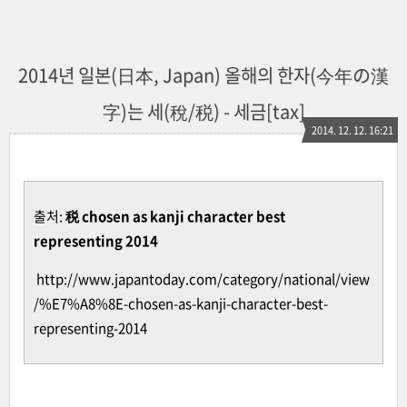
2014년 일본(日本, Japan) 올해의 한자(今年の漢
字)는 세(稅/税) - 세금[tax]
2014. 12. 12. 16:21
출처:
税 chosen as kanji character best
representing 2014
http://www.japantoday.com/category/national/view
/%E7%A8%8E-chosen-as-kanji-character-best-
representing-2014