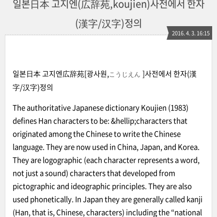
일본日本 고지엔(広辞苑,koujien)사전에서 한자
(漢字/汉字)정의
2016. 4. 3. 16:15
일본日本 고지엔広辞苑[광사원,
]사전에서 한자(漢
こうじえん
字/汉字)정의
The authoritative Japanese dictionary Koujien (1983)
defines Han characters to be: &hellip;characters that
originated among the Chinese to write the Chinese
language. They are now used in China, Japan, and Korea.
They are logographic (each character represents a word,
not just a sound) characters that developed from
pictographic and ideographic principles. They are also
used phonetically. In Japan they are generally called kanji
(Han, that is, Chinese, characters) including the “national