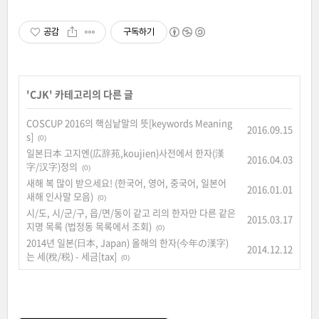
공감
구독하기
'
CJK
' 카테고리의 다른 글
COSCUP 2016의 핵심낱말의 뜻[keywords Meaning
2016.09.15
s]
(0)
일본日本 고지엔(広辞苑,koujien)사전에서 한자(漢
2016.04.03
字/汉字)정의
(0)
새해 복 많이 받으세요! (한국어, 영어, 중국어, 일본어
2016.01.01
새해 인사말 모음)
(0)
시/도, 시/군/구, 읍/면/동이 같고 리의 한자만 다른 같은
2015.03.17
지명 목록 (법정동 목록에서 조회)
(0)
2014년 일본(日本, Japan) 올해의 한자(今年の漢字)
2014.12.12
는 세(稅/税) - 세금[tax]
(0)