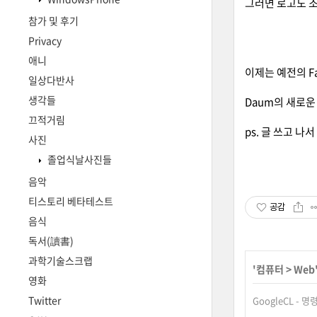
그러면 로고도 
참가 및 후기
Privacy
애니
이제는 예전의 Fa
일상다반사
생각들
Daum의 새로운
끄적거림
ps. 글 쓰고 
사진
졸업식날사진들
음악
티스토리 베타테스트
공감
음식
독서(讀書)
과학기술스크랩
'
컴퓨터
>
Web
영화
Twitter
GoogleCL -