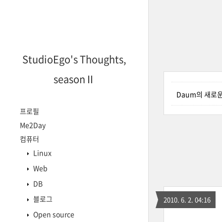
StudioEgo's Thoughts,
seasonⅡ
Daum의 새로운 
프로필
Me2Day
컴퓨터
Linux
Web
DB
블로그
2010. 6. 2. 04:16
Open source