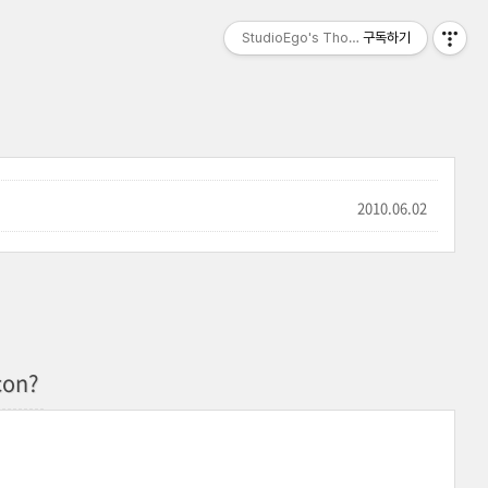
StudioEgo's Thoughts, seasonⅡ
구독하기
2010.06.02
on?