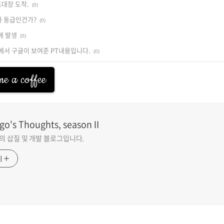
 초대장 도착.
(0)
봇과 동급인건가?
(0)
장애 발생
(0)
ght에서 구글이 보여준 PT내용입니다.
(0)
e a coffee
go's Thoughts, seasonⅡ
go의 삽질 및 개발 블로그입니다.
기