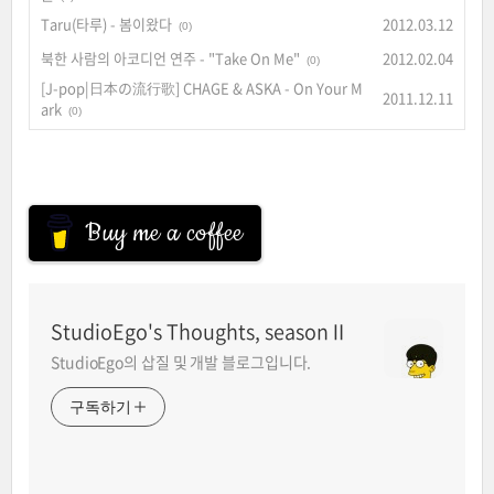
Taru(타루) - 봄이왔다
2012.03.12
(0)
북한 사람의 아코디언 연주 - "Take On Me"
2012.02.04
(0)
[J-pop|日本の流行歌] CHAGE & ASKA - On Your M
2011.12.11
ark
(0)
Buy me a coffee
StudioEgo's Thoughts, seasonⅡ
StudioEgo의 삽질 및 개발 블로그입니다.
구독하기