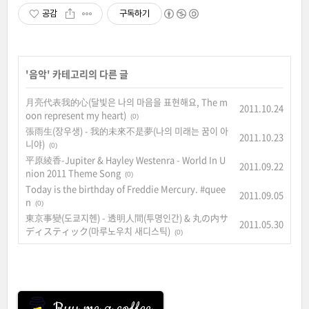
공감
구독하기
'
음악
' 카테고리의 다른 글
月亮代表我的心(달빛은 나의 마음을 표현해요, The m
2011.10.24
oon represent my heart)
(0)
張雨生(장우생) - 我的未來不是夢(나의 미래는 꿈이 아
2011.10.23
니야)
(0)
平原綾香-Jupiter & Hayley Westenra - World In U
2011.09.22
nion 2011 Theme Song
(0)
Today is the birthday of Freddie Mercury. #quee
2011.09.05
n
(0)
東京事變(도쿄지헨) - 透明人間(투명인간) & 丸の内サ
2011.05.30
ディスティック(마루노우치 새디스틱)
(0)
Buy me a coffee