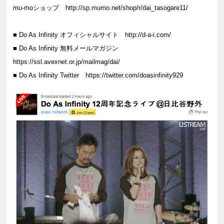
mu-moショップ
http://sp.mumo.net/shop/r/dai_tasogare11/
■ Do As Infinity オフィシャルサイト
http://d-a-i.com/
■ Do As Infinity 無料メールマガジン
https://ssl.avexnet.or.jp/mailmag/dai/
■ Do As Infinity Twitter
https://twitter.com/doasinfinity929