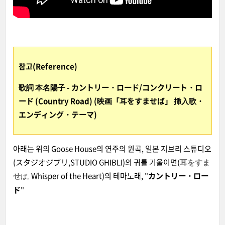
참고(Reference)
歌詞 本名陽子 - カントリー・ロード/コンクリート・ロ
ード (Country Road) (映画「耳をすませば」 挿入歌・
エンディング・テーマ)
아래는 위의 Goose House의 연주의 원곡, 일본 지브리 스튜디오
(スタジオジブリ,STUDIO GHIBLI)의 귀를 기울이면(
耳をすま
Whisper of the Heart)의 테마노래, "
カントリー・ロー
せ
ば,
ド
"