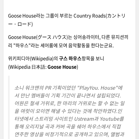
Goose House라는 그룹이 부르는 Country Roads(カントリ
ー・ロード)
Goose House(グース ハウス)는 싱어송라이터, 다른 뮤지션끼
리 "하우스"라는 셰어룸에 모여 음악활동을 한다는군요.
위키피디아(Wikipedia)의
구스 하우스
항목을 보니
(Wikipedia 日本語:
Goose House
)
소니 워크맨의 PR 기획이었던 "PlayYou. House"에
서 만난 멤버들이 기획 기간이 끝나면서 설립되었다.
어원은 철새 거위로, 한 마리의 거위로는 할 수 없는 일
을 여럿이 모이면 해낼 수 있다는 것에 착안하였다.인
터넷에서 스트리밍 사이트인 Ustream과 Youtube를
통해 오리지널 곡과 커버 곡을 쉐어 하우스에서 직접
연주한 영상을 비정기적으로 공개하고 있으며, 앨범과