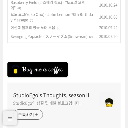
Raspberry Field (라즈베리 필드) - "토요일 오후
2010.10.24
에"
(0)
오노 요코(Yoko Ono) - John Lennon 70th Birthda
2010.10.08
y Message
(0)
이선희 불후의 명곡 노래 모음
2010.09.24
(0)
Swinging Popsicle - スノーイズム(Snow-ism)
2010.07.20
(0)
Buy me a coffee
StudioEgo's Thoughts, seasonⅡ
StudioEgo의 삽질 및 개발 블로그입니다.
구독하기