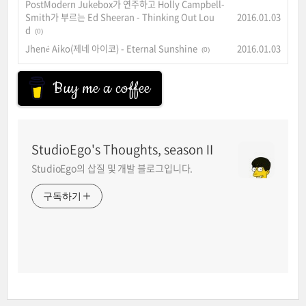
PostModern Jukebox가 연주하고 Holly Campbell-
Smith가 부르는 Ed Sheeran - Thinking Out Lou
2016.01.03
d
(0)
Jhené Aiko(제네 아이코) - Eternal Sunshine
2016.01.03
(0)
Buy me a coffee
StudioEgo's Thoughts, seasonⅡ
StudioEgo의 삽질 및 개발 블로그입니다.
구독하기