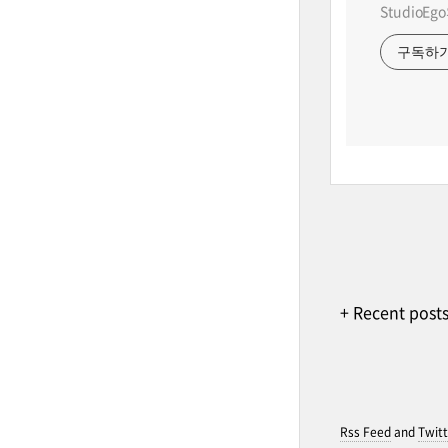
StudioE
구독하
+ Recent post
Rss Feed
and
Twitt