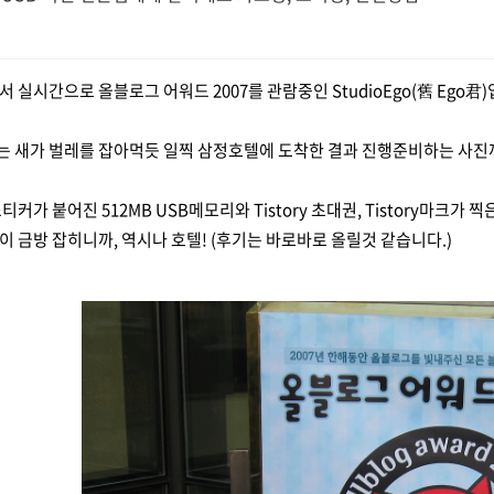
 실시간으로 올블로그 어워드 2007를 관람중인 StudioEgo(舊 Ego君)
 새가 벌레를 잡아먹듯 일찍 삼정호텔에 도착한 결과 진행준비하는 사진까지
커가 붙어진 512MB USB메모리와 Tistory 초대권, Tistory마크가
 금방 잡히니까, 역시나 호텔! (후기는 바로바로 올릴것 같습니다.)