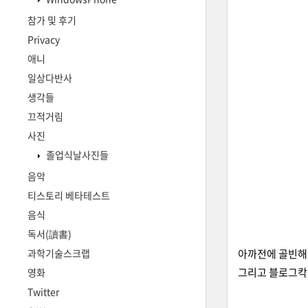
참가 및 후기
Privacy
애니
일상다반사
생각들
끄적거림
사진
졸업식날사진들
음악
티스토리 베타테스트
음식
독서(讀書)
과학기술스크랩
아까전에 골빈해
그리고 블로그칵
영화
Twitter