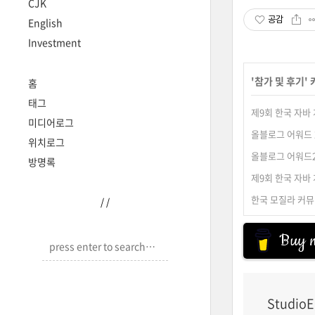
CJK
공감
English
Investment
'
참가 및 후기
'
홈
태그
제9회 한국 자바
미디어로그
올블로그 어워드 
위치로그
올블로그 어워드2
방명록
제9회 한국 자바
한국 모질라 커뮤
/
/
Buy m
StudioE