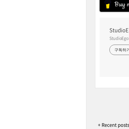
Buy m
StudioE
StudioE
구독하
+ Recent post