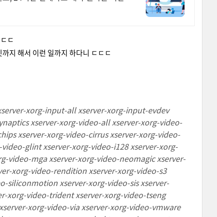
ㄷㄷㄷ
짓까지 해서 이런 일까지 하다니 ㄷㄷㄷ
server-xorg-input-all xserver-xorg-input-evdev
naptics xserver-xorg-video-all xserver-xorg-video-
hips xserver-xorg-video-cirrus xserver-xorg-video-
video-glint xserver-xorg-video-i128 xserver-xorg-
org-video-mga xserver-xorg-video-neomagic xserver-
er-xorg-video-rendition xserver-xorg-video-s3
o-siliconmotion xserver-xorg-video-sis xserver-
er-xorg-video-trident xserver-xorg-video-tseng
 xserver-xorg-video-via xserver-xorg-video-vmware