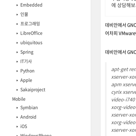
에 상담해보
Embedded
인물
프로그래밍
데비안에서 GNO
LibreOffice
어차피 VMwar
ubiquitous
Spring
데비안에서 GN
IT기사
apt-get re
Python
xserver-xo
Apple
apm xserve
Sakaiproject
cyrix xser
Mobile
video-i740
xorg-video
Symbian
xserver-xo
Android
xorg-video
iOS
xserver-xo
WindowsPhone