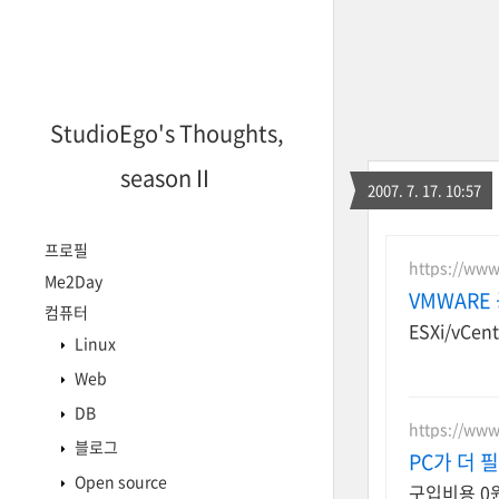
StudioEgo's Thoughts,
seasonⅡ
2007. 7. 17. 10:57
프로필
https://www.
Me2Day
VMWARE
컴퓨터
ESXi/vC
Linux
Web
DB
https://www
블로그
PC가 더 
Open source
구입비용 0원