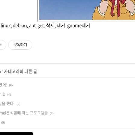
,
linux
,
debian
,
apt-get
,
삭제
,
제거
,
gnome제거
구독하기
x
' 카테고리의 다른 글
였어!
(9)
 :D
(4)
질을 했다.
(2)
ernel분석할때 까는 프로그램들
(2)
(0)