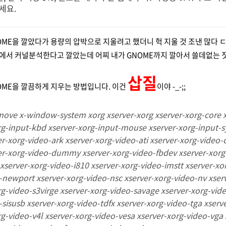
세요.
ME을 깔았다가 용량의 압박으로 지울려고 했더니 헉 지울 것 조낸 많다 
e에서 커널분석한다고 깔았는데 어찌 내가 GNOME까지 깔아서 쓸데없는 
삽질
OME을 깔끔하게 지우는 방법입니다. 이건
이야 -_-;;
move x-window-system xorg xserver-xorg xserver-xorg-core x
rg-input-kbd xserver-xorg-input-mouse xserver-xorg-input-sy
r-xorg-video-ark xserver-xorg-video-ati xserver-xorg-video-c
ver-xorg-video-dummy xserver-xorg-video-fbdev xserver-xorg-
 xserver-xorg-video-i810 xserver-xorg-video-imstt xserver-x
-newport xserver-xorg-video-nsc xserver-xorg-video-nv xserv
rg-video-s3virge xserver-xorg-video-savage xserver-xorg-vide
-sisusb xserver-xorg-video-tdfx xserver-xorg-video-tga xserv
rg-video-v4l xserver-xorg-video-vesa xserver-xorg-video-vga