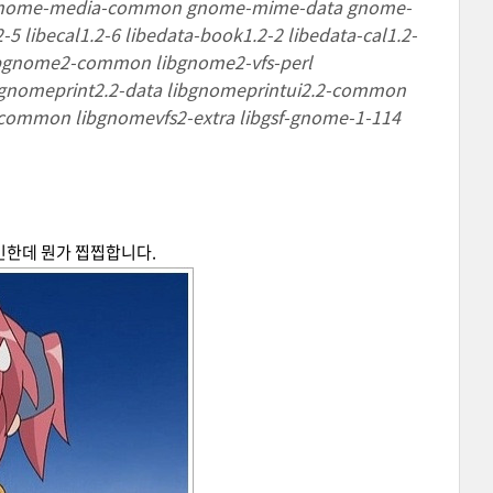
a gnome-media-common gnome-mime-data gnome-
 libecal1.2-6 libedata-book1.2-2 libedata-cal1.2-
ibgnome2-common libgnome2-vfs-perl
gnomeprint2.2-data libgnomeprintui2.2-common
common libgnomevfs2-extra libgsf-gnome-1-114
같긴한데 뭔가 찝찝합니다.