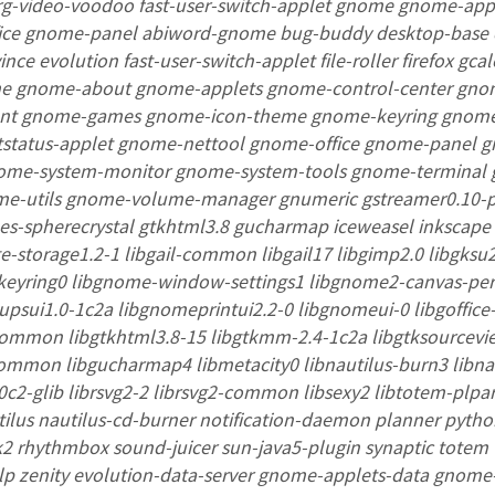
org-video-voodoo fast-user-switch-applet gnome gnome-a
ice gnome-panel abiword-gnome bug-buddy desktop-base 
ince evolution fast-user-switch-applet file-roller firefox g
e gnome-about gnome-applets gnome-control-center gn
nt gnome-games gnome-icon-theme gnome-keyring gnom
status-applet gnome-nettool gnome-office gnome-panel
nome-system-monitor gnome-system-tools gnome-terminal
e-utils gnome-volume-manager gnumeric gstreamer0.10-pl
es-spherecrystal gtkhtml3.8 gucharmap iceweasel inkscape l
e-storage1.2-1 libgail-common libgail17 libgimp2.0 libgksu
keyring0 libgnome-window-settings1 libgnome2-canvas-per
psui1.0-1c2a libgnomeprintui2.2-0 libgnomeui-0 libgoffice-1-
common libgtkhtml3.8-15 libgtkmm-2.4-1c2a libgtksourcev
ommon libgucharmap4 libmetacity0 libnautilus-burn3 libnaut
0c2-glib librsvg2-2 librsvg2-common libsexy2 libtotem-plpar
utilus nautilus-cd-burner notification-daemon planner p
2 rhythmbox sound-juicer sun-java5-plugin synaptic totem
elp zenity evolution-data-server gnome-applets-data gno