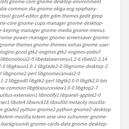
pplets gnome-core gnome-desktop-environment
dia-common dia-gnome ekiga eog epiphany-
calctool gconf-editor gdm gdm-themes gedit gimp
ome-core gnome-cups-manager gnome-desktop-
e-keyring-manager gnome-media gnome-menus
 gnome-power-manager gnome-screensaver gnome-
 gnome-themes gnome-themes-extras gnome-user-
ugins-good gtk2-engines gtk2-engines-pixbuf
ibbonoboui2-0 libedataserverui1.2-6 libeel2-2.14
2-0 libgksuui1.0-1 libglade2-0 libgnome-desktop-2
l libgnome2-perl libgnomecanvas2-0
2 libgpod0 libgtk2-perl libgtk2.0-0 libgtk2.0-bin
iew-common libgtksourceview1.0-0 libgtop2-7
ilus-extension1 libnotify1 libpanel-applet2-0
ser1 libvte4 libwnck18 libxul0d metacity mozilla-
ython-glade2 python-gnome2 python-gnome2-desktop
 totem-mozilla totem-xine vino xulrunner-gnome-
me-backgrounds gnome-cards-data gnome-desktop-