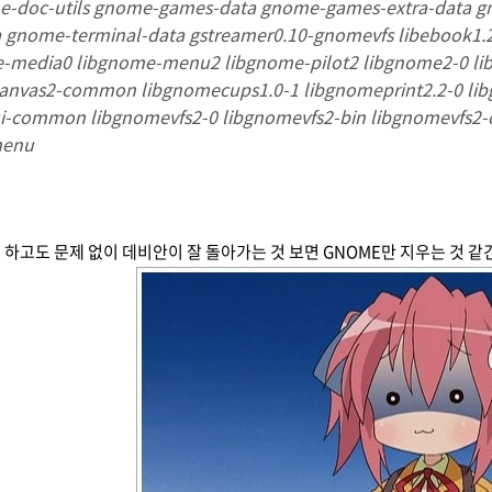
e-doc-utils gnome-games-data gnome-games-extra-dat
 gnome-terminal-data gstreamer0.10-gnomevfs libebook1.2-5
e-media0 libgnome-menu2 libgnome-pilot2 libgnome2-0 l
anvas2-common libgnomecups1.0-1 libgnomeprint2.2-0 lib
i-common libgnomevfs2-0 libgnomevfs2-bin libgnomevfs2-
menu
 하고도 문제 없이 데비안이 잘 돌아가는 것 보면 GNOME만 지우는 것 