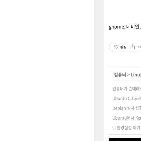
gnome
,
데비안
공감
'
컴퓨터
>
Linu
컴퓨터가 츤데레
Ubuntu CD 도착
Debian 설치 삽
Ubuntu에서 K
vi 환경설정 하기