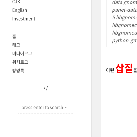
CJK
data gnom
panel-data
English
5 libgnom
Investment
libgnomec
libgnomeu
홈
python-g
태그
미디어로그
위치로그
삽질
이런
을
방명록
/
/