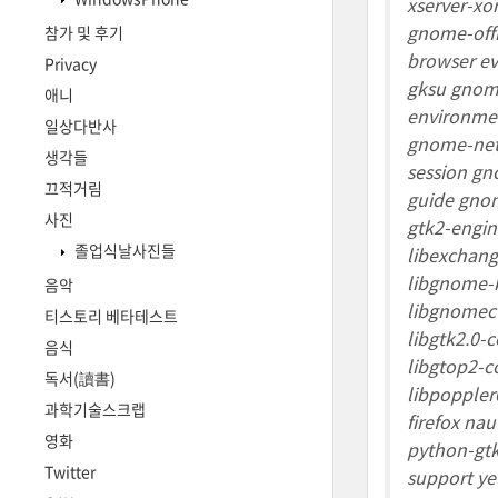
xserver-x
gnome-off
참가 및 후기
browser ev
Privacy
gksu gnom
애니
environme
일상다반사
gnome-net
생각들
session g
끄적거림
guide gnom
사진
gtk2-engin
졸업식날사진들
libexchang
libgnome-
음악
libgnomecu
티스토리 베타테스트
libgtk2.0-
음식
libgtop2-c
독서(讀書)
libpoppler
과학기술스크랩
firefox na
영화
python-gtk
Twitter
support y