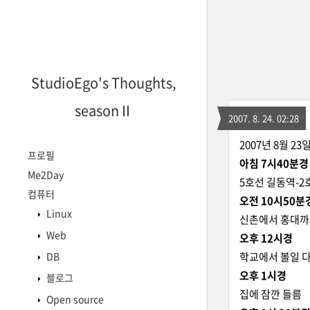
StudioEgo's Thoughts,
seasonⅡ
2007. 8. 24. 02:28
2007년 8월 
프로필
아침 7시40분경
Me2Day
5호선 길동역-2
컴퓨터
오전 10시50분
Linux
신촌에서 홍대까
Web
오후 12시경
DB
학교에서 볼일 다
오후 1시경
블로그
집에 잠깐 들름
Open source