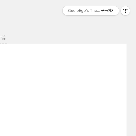
StudioEgo's Thoughts, seasonⅡ
구독하기
;;