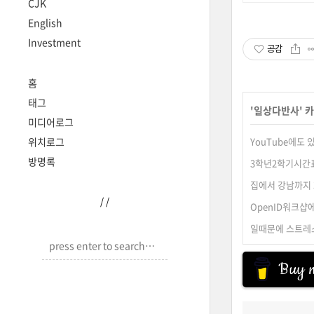
CJK
English
Investment
공감
홈
태그
'
일상다반사
' 
미디어로그
위치로그
YouTube에도
방명록
3학년2학기시간
집에서 강남까지 
/
/
OpenID워크샵
일때문에 스트레
Buy m