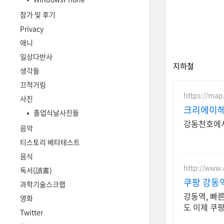
참가 및 후기
Privacy
애니
일상다반사
지하철
생각들
끄적거림
https://map
사진
크리에이헤
졸업식날사진들
강동천호에서
음악
티스토리 베타테스트
음식
http://www
독서(讀書)
쿠팡 강동역
과학기술스크랩
강동역, 빠른
영화
도 이제 쿠
Twitter