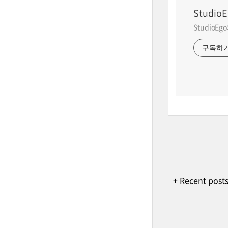
StudioE
StudioE
구독하
+ Recent post