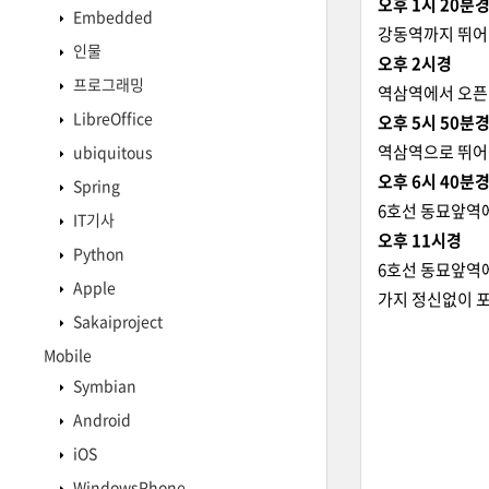
오후 1시 20분
Embedded
강동역까지 뛰어가
인물
오후 2시경
프로그래밍
역삼역에서
오픈
LibreOffice
오후 5시 50분
역삼역으로 뛰
ubiquitous
오후 6시 40분
Spring
6호선 동묘앞역
IT기사
오후 11시경
Python
6호선 동묘앞역에
Apple
가지 정신없이 포
Sakaiproject
Mobile
Symbian
Android
iOS
WindowsPhone