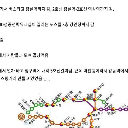
경
서 버스타고 잠실역까지 감, 2호선 잠실역-2호선 역삼역까지 감.
ID성공전략워크샵
이 열리는 포스틸 3층 강연장까지 감
경
어감
경
에서 사람들과 모여 곱창먹음
서 열차 타고 청구역에 내려 5호선갈아탐. 근데 마천행이라서 강동역에서 
스팅거리 만들고 있었음-_-;;