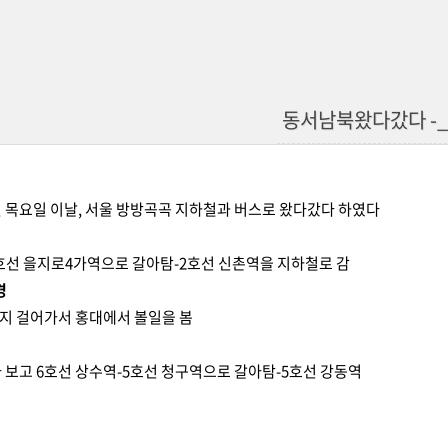
동서남북왔다갔다 -_-
23일 목요일 이날, 서울 방방곡곡 지하철과 버스로 왔다갔다 하였다
호선 을지로4가역으로 갈아탐-2호선 신촌역을 지하철로 감
경
지 걸어가서 홍대에서 볼일을 봄
 보고 6호선 상수역-5호선 청구역으로 갈아탐-5호선 강동역