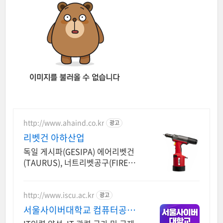
http://www.ahaind.co.kr
광고
리벳건 아하산업
독일 게시파(GESIPA) 에어리벳건
(TAURUS), 너트리벳공구(FIREFO
X)
http://www.iscu.ac.kr
광고
서울사이버대학교 컴퓨터공학
과 2026 가을학기 신편입생