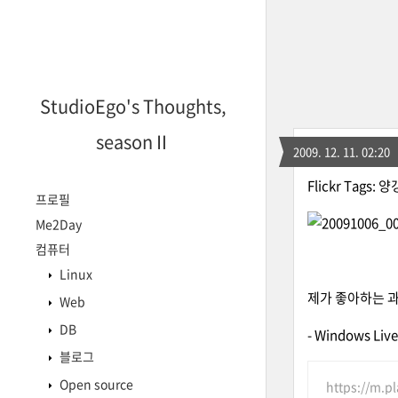
StudioEgo's Thoughts,
seasonⅡ
2009. 12. 11. 02:20
Flickr Tags:
양
프로필
Me2Day
컴퓨터
Linux
제가 좋아하는 과
Web
DB
- Windows L
블로그
Open source
https://m.p