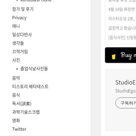
참가 및 후기
4월 14일 짜장면
Privacy
미스터도넛 2호,
애니
곱창먹고 왔습니
일상다반사
[음식사진] 신림
생각들
끄적거림
Buy m
사진
졸업식날사진들
음악
StudioE
티스토리 베타테스트
StudioE
음식
독서(讀書)
구독하
과학기술스크랩
영화
Twitter