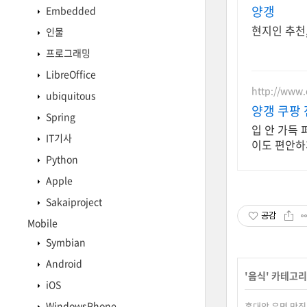
양갱
Embedded
현지인 추천
인물
프로그래밍
LibreOffice
http://www
ubiquitous
양갱 쿠팡 
Spring
입 안 가득
IT기사
이도 편안하
Python
Apple
Sakaiproject
공감
Mobile
Symbian
Android
'
음식
' 카테고리
iOS
WindowsPhone
홍대앞 유명 맛집