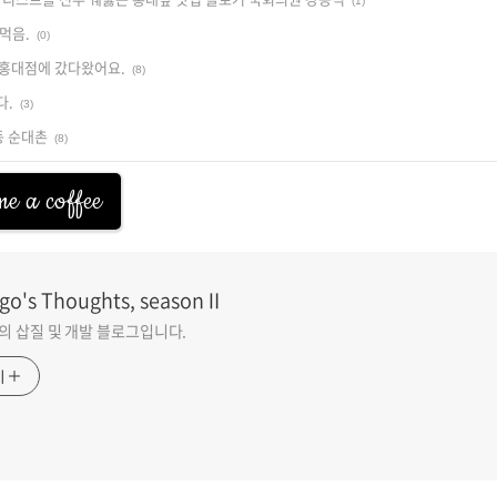
(1)
 먹음.
(0)
 홍대점에 갔다왔어요.
(8)
다.
(3)
동 순대촌
(8)
e a coffee
go's Thoughts, seasonⅡ
go의 삽질 및 개발 블로그입니다.
기