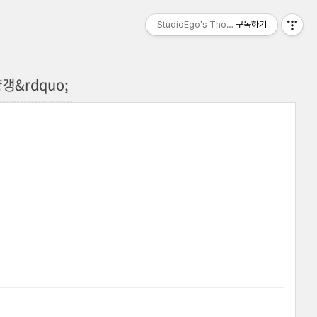
StudioEgo's Thoughts, seasonⅡ
구독하기
갱&rdquo;