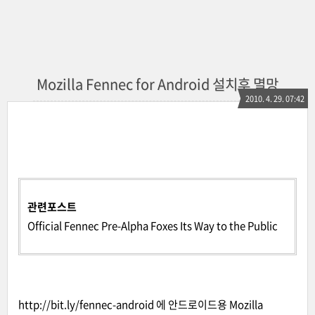
Mozilla Fennec for Android 설치후 멸망
2010. 4. 29. 07:42
관련포스트
Official Fennec Pre-Alpha Foxes Its Way to the Public
http://bit.ly/fennec-android
에 안드로이드용 Mozilla