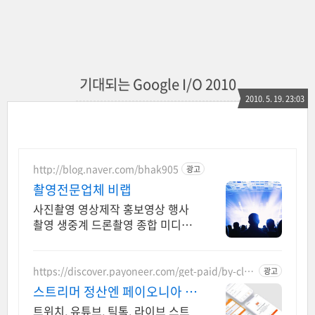
기대되는 Google I/O 2010
2010. 5. 19. 23:03
http://blog.naver.com/bhak905
광고
촬영전문업체 비랩
사진촬영 영상제작 홍보영상 행사
촬영 생중계 드론촬영 종합 미디어
업체
https://discover.payoneer.com/get-paid/by-clie
광고
nt-and-companies-worldwide-kr
스트리머 정산엔 페이오니아 글
로벌 해외대금 수취 솔루션
트위치, 유튜브, 틱톡, 라이브 스트