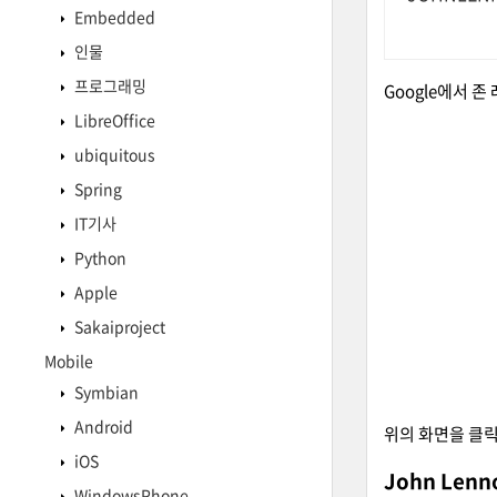
Embedded
인물
프로그래밍
Google
에서 존 
LibreOffice
ubiquitous
Spring
IT기사
Python
Apple
Sakaiproject
Mobile
Symbian
Android
위의 화면을 클릭
iOS
John Lenn
WindowsPhone