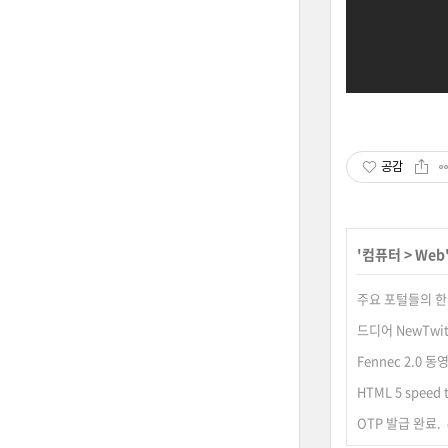
공감
'
컴퓨터
>
Web
주요 포털들의 한
드디어 NewTwitt
Fennec 2.0 동
HTML 5 speed t
OTP 발급 완료.