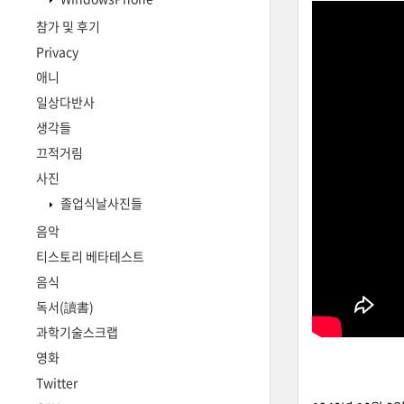
참가 및 후기
Privacy
애니
일상다반사
생각들
끄적거림
사진
졸업식날사진들
음악
티스토리 베타테스트
음식
독서(讀書)
과학기술스크랩
영화
Twitter