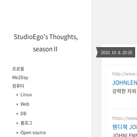
StudioEgo's Thoughts,
seasonⅡ
2010. 10. 8. 20:20
프로필
http://www
Me2Day
JOHNLE
컴퓨터
강력한 자외
Linux
Web
DB
https://ww
블로그
웬디북 JO
Open source
JOHNLE