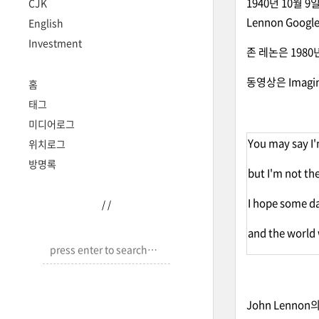
1940년 10월 
CJK
Lennon Goog
English
Investment
존 레논은 1980
동영상은 Imag
홈
태그
미디어로그
You may say I
위치로그
방명록
but I'm not th
I hope some day
/
/
and the world w
John Lenno