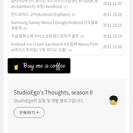
갤럭시S에 안드로이드 4.0 아이스크림샌드위치(IceCre
2011.11.01
amSandwich) 포팅! #android
(1)
안드로이드 고아(Android Orphans)
2011.10.28
(0)
Samsung Galaxy Nexus | Google Android ICS 발표
2011.10.19
생중계
(0)
구글 캠퍼스에 아이스크림 샌드위치가 출현
2011.10.14
(0)
Android Ice Cream Sandwich 4.0 탑재 Nexus Prim
2011.10.08
e(넥서스 프라임) 구동 비디오 유출!
(0)
Buy me a coffee
StudioEgo's Thoughts, seasonⅡ
StudioEgo의 삽질 및 개발 블로그입니다.
구독하기