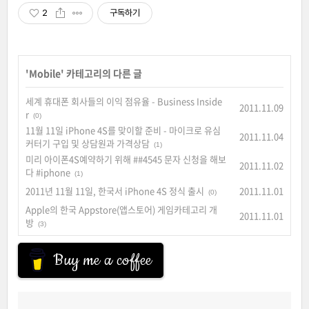
2
구독하기
'
Mobile
' 카테고리의 다른 글
세계 휴대폰 회사들의 이익 점유율 - Business Inside
2011.11.09
r
(0)
11월 11일 iPhone 4S를 맞이할 준비 - 마이크로 유심
2011.11.04
커터기 구입 및 상담원과 가격상담
(1)
미리 아이폰4S예약하기 위해 ##4545 문자 신청을 해보
2011.11.02
다 #iphone
(1)
2011년 11월 11일, 한국서 iPhone 4S 정식 출시
2011.11.01
(0)
Apple의 한국 Appstore(앱스토어) 게임카테고리 개
2011.11.01
방
(3)
Buy me a coffee