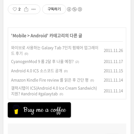
2
구독하기
'
Mobile
>
Android
' 카테고리의 다른 글
와이브로 사용하는 Galaxy Tab 7인치 펌웨어 업그레이
2011.11.26
드 후기
(0)
CyanogenMod 9 롬 2달 후 나올 예정?
2011.11.17
(2)
Android 4.0 ICS 소스코드 공개
2011.11.15
(0)
Amazon Kindle Fire review 를 읽은 후 간단 평
2011.11.14
(0)
갤럭시탭이 ICS(Android 4.0 Ice Cream Sandwich)
2011.11.14
지원? #android #galaxytab
(0)
Buy me a coffee