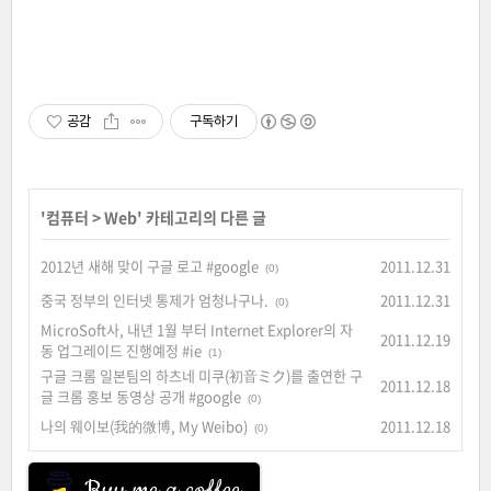
공감
구독하기
'
컴퓨터
>
Web
' 카테고리의 다른 글
2012년 새해 맞이 구글 로고 #google
2011.12.31
(0)
중국 정부의 인터넷 통제가 엄청나구나.
2011.12.31
(0)
MicroSoft사, 내년 1월 부터 Internet Explorer의 자
2011.12.19
동 업그레이드 진행예정 #ie
(1)
구글 크롬 일본팀의 하츠네 미쿠(初音ミク)를 출연한 구
2011.12.18
글 크롬 홍보 동영상 공개 #google
(0)
나의 웨이보(我的微博, My Weibo)
2011.12.18
(0)
Buy me a coffee