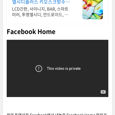
엘시디플러스 키오스크방수함
체
LCD간판, 사이니지, BAR, 스마트
미러, 투명엘시디, 안드로이드, 고휘
도DID
Facebook Home
위의 동영상은 Facebook에서 내놓은 Facebook Home 런처가