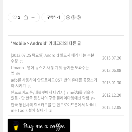
2
구독하기
'
Mobile
>
Android
' 카테고리의 다른 글
[2013.07.25 목요일] Android 빌드시 에러 나는 부분
2013.07.26
수정
(0)
Umano - 영어 뉴스 기사 읽기 및 듣기를 도와주는
2013.06.08
앱
(0)
adb를 사용하여 안드로이드OS기반의 휴대폰 공장초기
2013.01.30
화 시키기
(3)
안드로이드 폰/태블릿에서 타임지(Time誌)를 읽을수
2012.12.20
있음 - 단 한국 통신사의 구글 플레이마켓에선 막힘
(0)
한국 통신사의 SIM카드를 낀 안드로이드폰에서 NHN L
2012.12.05
ine Tools 설치 실패기
(2)
Buy me a coffee