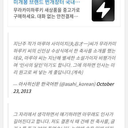
미개봉 브랜드 번개장터 국내
최대 브랜드 중고거래
무라카미하루키 새상품을 중고가로
구매하세요. 대화 없는 안전결제로
간편하게! 전국 각지에서 올라오는
전국구 최다 상품 매일 10만 개 이
상의 신규 상품 업로드
지난주 작가 마루야 사이이치(丸谷才一)씨가 무라카미
하루키 씨의 신인상 수상식에서 한 축사를 소개를 했는
데요, 마루야 씨는 지난해 별세한 소설가이자 비평가이
며 ‘인사의 달인’이기도 합니다. 그에 의하면 인사는 미
리 원고로 써 넣는 게 좋답니다.(계속)
— 아사히신문 한국어판 (@asahi_korean)
October
23, 2013
그 자리에서 생각하면서 얘기하려면 아무래도 인사가
길어진다고 합니다. 저도 결혼식 때 건배 전 축사를, 글