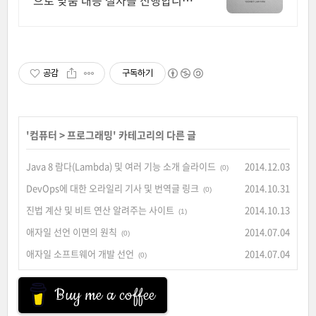
으로 맞춤 대응 절차를 진행합니다
대응이 늦어질수록 피해금 회수는
어려워집니다 윤빛만의 노하우로
해결책을 제시합니다
공감
구독하기
'
컴퓨터
>
프로그래밍
' 카테고리의 다른 글
Java 8 람다(Lambda) 및 여러 기능 소개 슬라이드
2014.12.03
(0)
DevOps에 대한 오라일리 기사 및 번역글 링크
2014.10.31
(0)
진법 계산 및 비트 연산 알려주는 사이트
2014.10.13
(1)
애자일 선언 이면의 원칙
2014.07.04
(0)
애자일 소프트웨어 개발 선언
2014.07.04
(0)
Buy me a coffee