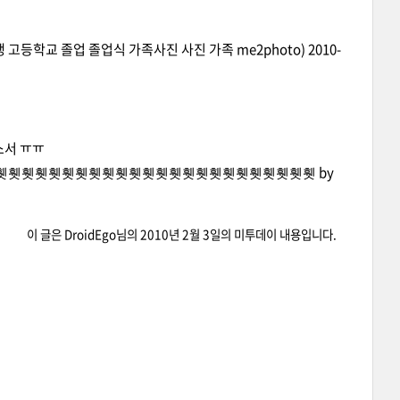
동생 고등학교 졸업 졸업식 가족사진 사진 가족 me2photo)
2010-
소서 ㅠㅠ
음휏휏휏휏휏휏휏휏휏휏휏휏휏휏휏휏휏휏휏휏휏휏휏휏휏휏휏휏
by
이 글은
DroidEgo
님의
2010년 2월 3일
의 미투데이 내용입니다.