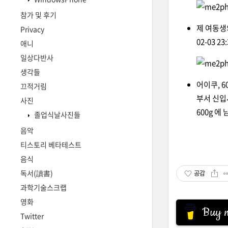
참가 및 후기
제 여동생
Privacy
02-03 23:
애니
일상다반사
생각들
어이쿠,
6
끄적거림
부서 신
사진
600g
에 
졸업식날사진들
음악
티스토리 베타테스트
음식
독서(讀書)
공감
과학기술스크랩
영화
Buy m
Twitter