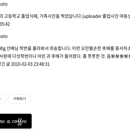
의 고등학교 졸업식때, 가족사진을 찍었답니다.
(uploader 졸업사진 여
35:42
00g
선배님 학번을 몰라뵈서 죄송합니다. 이런 오만불손한 후배를 용서하
입사원에 다섯학번이나 어린 과 후배가 들어왔다. 졸 풋풋한 것. 
남긴 글
2010-02-03 23:48:31
구독하기
e a coffee