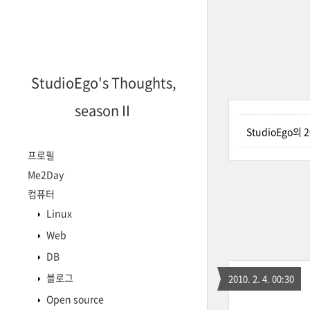
StudioEgo's Thoughts,
seasonⅡ
StudioEgo의
프로필
Me2Day
컴퓨터
Linux
Web
DB
블로그
2010. 2. 4. 00:30
Open source