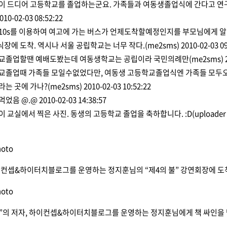
이 드디어 고등학교를 졸업하는군요. 가족들과 여동생졸업식에 간다고 연구
010-02-03 08:52:22
 6210s를 이용하여 여고에 가는 버스가 언제도착할예정인지를 부모님에게 
장에 도착. 역시나 서울 공립학교는 너무 작다.
(me2sms)
2010-02-03 09
학교졸업할땐 예배도봤는데 여동생학교는 공립이라 국민의례만
(me2sms)
교졸업때 가족들 모일수없었다만, 여동생 고등학교졸업식엔 가족들 모두오
라는 곳에 가나?
(me2sms)
2010-02-03 10:52:22
먹었음 @.@
2010-02-03 14:38:57
이 교실에서 찍은 사진. 동생의 고등학교 졸업을 축하합니다. :D
(upload
이컨셉&하이터치블로그
를 운영하는 정지훈님의 “제4의 불” 강연회장에 
”의 저자,
하이컨셉&하이터치블로그
를 운영하는 정지훈님에게 책 싸인을