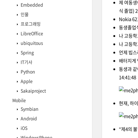
제 여동생
Embedded
식 졸업)
2
인물
Nokia
프로그래밍
동생졸업식
LibreOffice
나 고등
ubiquitous
나 고등학
언제 빕스
Spring
배터지게 
IT기사
동생과 같
Python
14:41:48
Apple
Sakaiproject
Mobile
현재,
하
Symbian
Android
iOS
“제4의 불
WindowsPhone