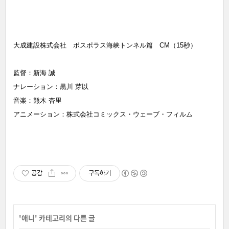
大成建設株式会社 ボスポラス海峡トンネル篇 CM（15秒）
監督：新海 誠
ナレーション：黒川 芽以
音楽：熊木 杏里
アニメーション：株式会社コミックス・ウェーブ・フィルム
공감
구독하기
'
애니
' 카테고리의 다른 글