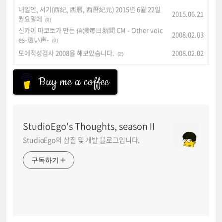
내일인, 서기(西紀, 西曆, 西曆紀元) 2015년 6월 22일
2015.06.21
월요일에
(0)
신카이 마코토가 만든 信濃毎日新聞 CM - Other voic
2008.02.03
es-遠い声-
(0)
모에적성검사 2008을 해보았습니다.
2008.02.02
(2)
Buy me a coffee
StudioEgo's Thoughts, seasonⅡ
StudioEgo의 삽질 및 개발 블로그입니다.
구독하기