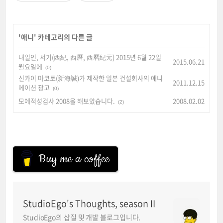
'
애니
' 카테고리의 다른 글
내일인, 서기(西紀, 西曆, 西曆紀元) 2015년 6월 22일
2015.06.21
월요일에
(0)
신카이 마코토(新海誠)가 제작한 일본 건설회사의 애니
2011.12.15
메이션 광고
(0)
모에적성검사 2008을 해보았습니다.
2008.02.02
(2)
Buy me a coffee
StudioEgo's Thoughts, seasonⅡ
StudioEgo의 삽질 및 개발 블로그입니다.