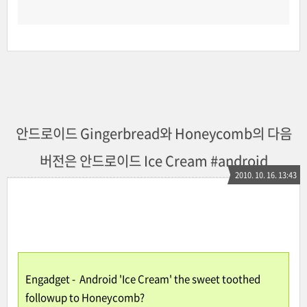
안드로이드 Gingerbread와 Honeycomb의 다음
버전은 안드로이드 Ice Cream #android
2010. 10. 16. 13:43
Engadget
-
Android 'Ice Cream' the sweet toothed
followup to Honeycomb?