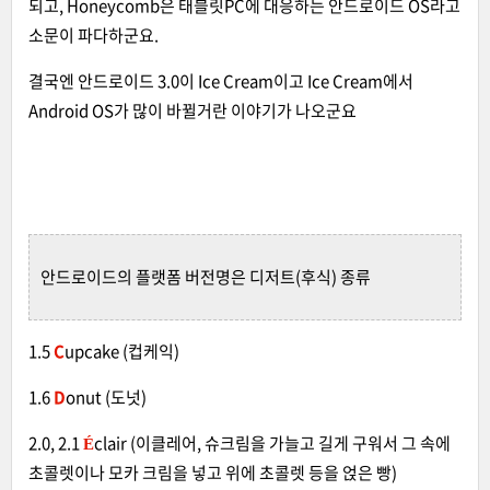
되고, Honeycomb은 태블릿PC에 대응하는 안드로이드 OS라고
소문이 파다하군요.
결국엔 안드로이드 3.0이 Ice Cream이고 Ice Cream에서
Android OS가 많이 바뀔거란 이야기가 나오군요
안드로이드의 플랫폼 버전명은 디저트(후식) 종류
1.5
C
upcake (컵케익)
1.6
D
onut (도넛)
2.0, 2.1
É
clair (이클레어, 슈크림을 가늘고 길게 구워서 그 속에
초콜렛이나 모카 크림을 넣고 위에 초콜렛 등을 얹은 빵)