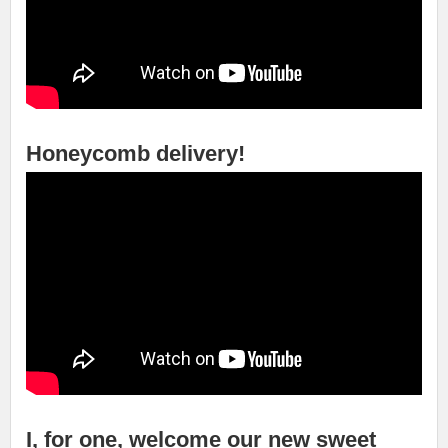
Honeycomb delivery!
I, for one, welcome our new sweet