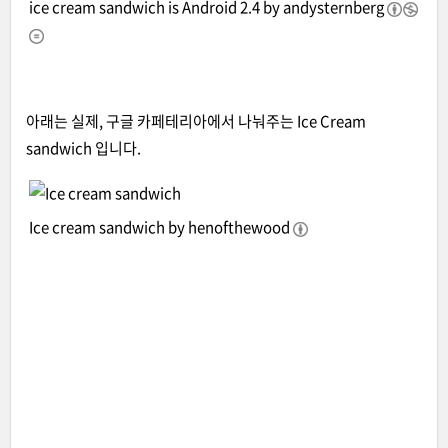
ice cream sandwich is Android 2.4 by
andysternberg
아래는 실제, 구글 카페테리아에서 나눠주는 Ice Cream
sandwich 입니다.
Ice cream sandwich by
henofthewood