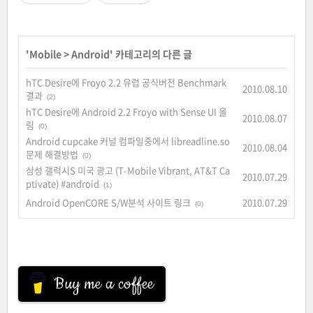
'
Mobile
>
Android
' 카테고리의 다른 글
hTC Desire에 Froyo 2.2 유럽 공식버전 Benchmark
2010.08.10
결과
(2)
hTC Desire에 Android 2.2 Froyo with Sense UI 올
2010.08.07
림
(0)
Android cupcake 커널 컴파일중에서 libreadline.so
2010.08.04
문제 해결방법
(0)
삼성 갤럭시S 미국 광고 (T-Mobile Vibrant, AT&T Ca
2010.07.29
ptivate) #android
(1)
Android OpenCORE S/W분석 사이트 링크
2010.07.29
(0)
Buy me a coffee