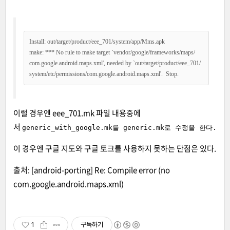
Install: out/target/product/eee_701/system/app/Mms.apk

make: *** No rule to make target `vendor/google/frameworks/maps/

com.google.android.maps.xml', needed by `out/target/product/eee_701/

system/etc/permissions/com.google.android.maps.xml'.  Stop.
이럴 경우엔 eee_701.mk 파일 내용중에
서
generic_with_google.mk를 generic.mk로 수정을 한다.
이 경우엔 구글 지도와 구글 토크를 사용하지 못하는 단점은 있다.
출처:
[android-porting] Re: Compile error (no
com.google.android.maps.xml)
1
구독하기