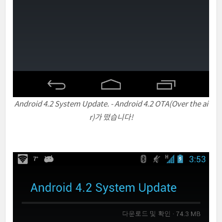
Android 4.2 System Update. - Android 4.2 OTA(Over the ai
r)가 떴습니다!