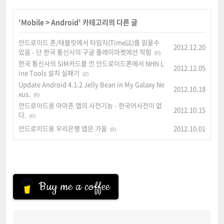
'
Mobile
>
Android
' 카테고리의 다른 글
안드로이드 폰/태블릿에서 타임지(Time誌)를 읽을수
2012.12.20
있음 - 단 한국 통신사의 구글 플레이마켓에선 막힘
(0)
한국 통신사의 SIM카드를 낀 안드로이드폰에서 NHN L
2012.12.05
ine Tools 설치 실패기
(2)
Update Android 4.1.2 Jelly Bean in My Galaxy Ne
2012.10.18
xus.
(0)
안드로이드용 아마존 앱의 사전기능 - 한국어사전이 없
2012.10.15
다.
(0)
안드로이드용 우리은행 앱은 가을
2012.10.01
(0)
Buy me a coffee