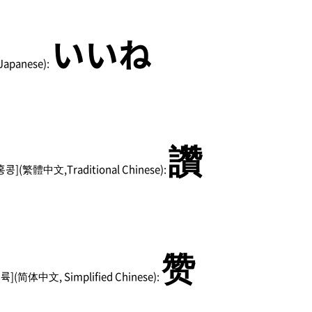
いいね
panese):
讚
](繁體中文,Traditional Chinese):
赞
简体中文, Simplified Chinese):