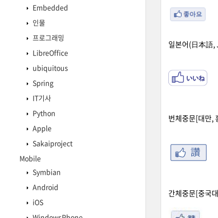
Embedded
인물
프로그래밍
일본어(日本語, Ja
LibreOffice
ubiquitous
Spring
IT기사
Python
번체중문[대만, 홍콩
Apple
Sakaiproject
Mobile
Symbian
Android
간체중문[중국대륙](
iOS
WindowsPhone