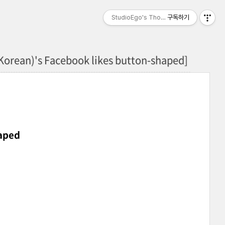
StudioEgo's Thoughts, seasonⅡ
구독하기
n)'s Facebook likes button-shaped]
haped