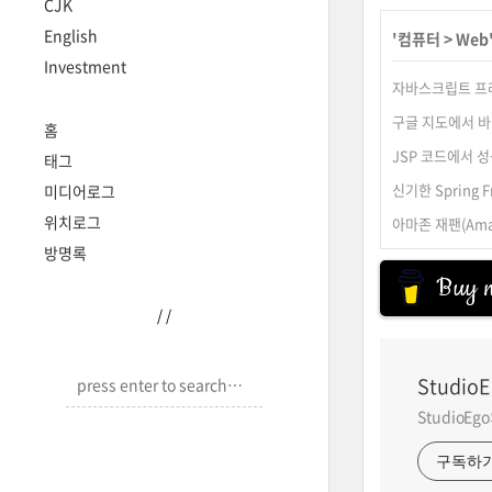
CJK
English
'
컴퓨터
>
Web
Investment
자바스크립트 프레임워
구글 지도에서 바
홈
JSP 코드에서 성
태그
신기한 Spring 
미디어로그
위치로그
아마존 재팬(Amaz
방명록
Buy m
/
/
StudioE
StudioE
구독하