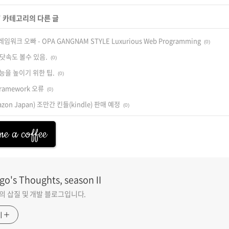
' 카테고리의 다른 글
크 오빠 - OPA GANGNAM STYLE Luxurious Web Programming
(0)
닷속도 볼수 있음.
(0)
능을 높이기 위한 팁.
(0)
Framework 오류
(0)
on Japan) 조만간 킨들(kindle) 판매 예정
(0)
e a coffee
go's Thoughts, seasonⅡ
go의 삽질 및 개발 블로그입니다.
기