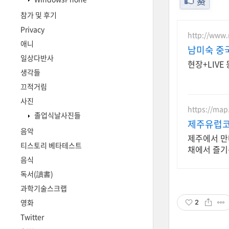
참가 및 후기
Privacy
http://www
애니
남미숙 중
일상다반사
현장+LIVE
생각들
끄적거림
사진
https://map
졸업식날사진들
제주유럽코
음악
제주에서 만
티스토리 베타테스트
채에서 즐기
음식
독서(讀書)
과학기술스크랩
영화
2
Twitter