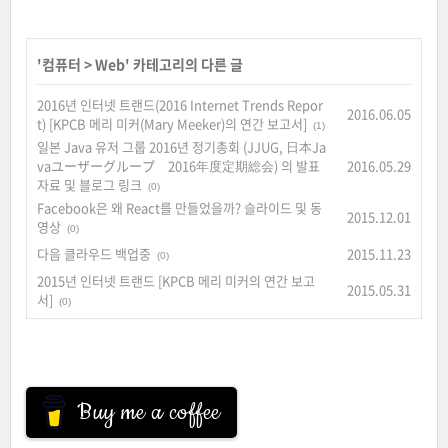
'
컴퓨터
>
Web
' 카테고리의 다른 글
2016년 인터넷 트랜드(2016 Internet Trends Repor
2016.06.05
t) [KPCB 메리 미커(Mary Meeker)의 연간 보고서]
(1)
일본 Java 유저 그룹 2016년 정기총회 (JJUG, 日本Ja
vaユーザーグループ 2016年度定期総会) 의 발표
2016.05.29
자료 및 블로그 링크
(0)
Facebook은 왜 React를 만들었을까? 슬라이드 및 동
2015.12.01
영상
(0)
다음 클라우드 백업중
2015.11.23
(0)
2015년 인터넷 트랜드 [KPCB 메리 미커의 연간 보고
2015.05.31
서]
(0)
Buy me a coffee