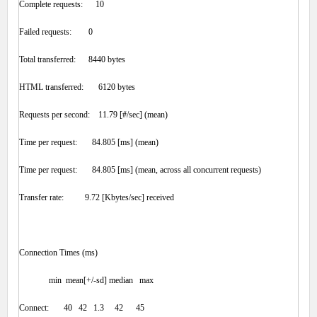
Complete requests: 10
Failed requests: 0
Total transferred: 8440 bytes
HTML transferred: 6120 bytes
Requests per second: 11.79 [#/sec] (mean)
Time per request: 84.805 [ms] (mean)
Time per request: 84.805 [ms] (mean, across all concurrent requests)
Transfer rate: 9.72 [Kbytes/sec] received
Connection Times (ms)
min mean[+/-sd] median max
Connect: 40 42 1.3 42 45