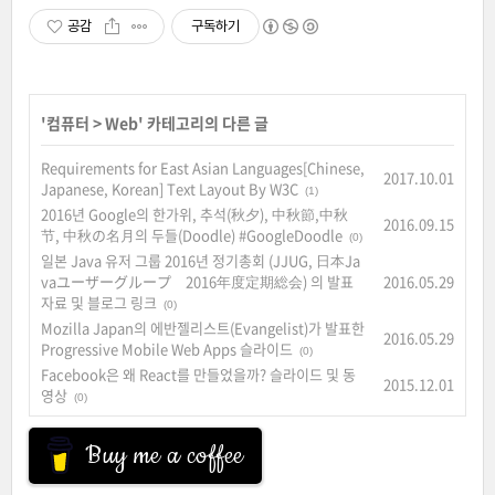
공감
구독하기
'
컴퓨터
>
Web
' 카테고리의 다른 글
Requirements for East Asian Languages[Chinese,
2017.10.01
Japanese, Korean] Text Layout By W3C
(1)
2016년 Google의 한가위, 추석(秋夕), 中秋節,中秋
2016.09.15
节, 中秋の名月의 두들(Doodle) #GoogleDoodle
(0)
일본 Java 유저 그룹 2016년 정기총회 (JJUG, 日本Ja
vaユーザーグループ 2016年度定期総会) 의 발표
2016.05.29
자료 및 블로그 링크
(0)
Mozilla Japan의 에반젤리스트(Evangelist)가 발표한
2016.05.29
Progressive Mobile Web Apps 슬라이드
(0)
Facebook은 왜 React를 만들었을까? 슬라이드 및 동
2015.12.01
영상
(0)
Buy me a coffee