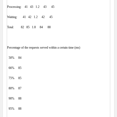
Processing: 41 43 1.2 43 45
Waiting: 41 42 1.2 42 45
Total: 82 85 1.8 84 88
Percentage of the requests served within a certain time (ms)
50% 84
66% 85
75% 85
80% 87
90% 88
95% 88