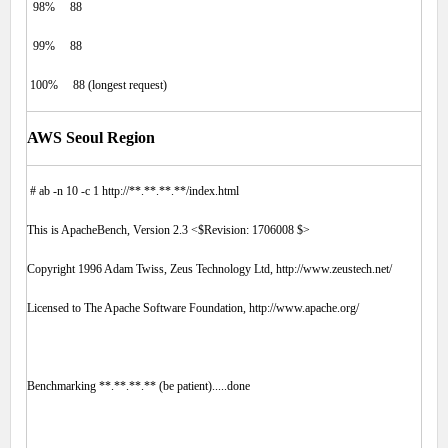
98% 88
99% 88
100% 88 (longest request)
AWS Seoul Region
# ab -n 10 -c 1 http://**.**.**.**/index.html
This is ApacheBench, Version 2.3 <$Revision: 1706008 $>
Copyright 1996 Adam Twiss, Zeus Technology Ltd, http://www.zeustech.net/
Licensed to The Apache Software Foundation, http://www.apache.org/
Benchmarking **.**.**.** (be patient).....done