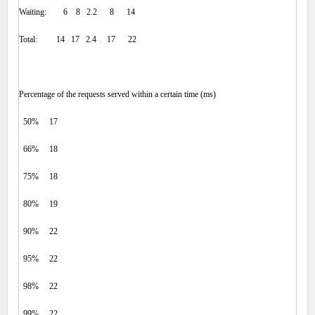
Waiting: 6 8 2.2 8 14
Total: 14 17 2.4 17 22
Percentage of the requests served within a certain time (ms)
50% 17
66% 18
75% 18
80% 19
90% 22
95% 22
98% 22
99% 22