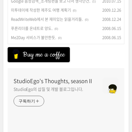
Google 음성검색_소개팅편을 보고 나서 생각난건.
2010.07.15
(1)
미투데이에 작성한 제주도 여행 계획기
2009.12.26
(0)
ReadWriteWeb에서 본 재미있는 읽을거리들.
2008.12.24
(0)
푸른리더를 온네트로 양도.
2008.06.15
(0)
Me2Day 서비스가 불안한듯.
2008.06.15
(0)
Buy me a coffee
StudioEgo's Thoughts, seasonⅡ
StudioEgo의 삽질 및 개발 블로그입니다.
구독하기