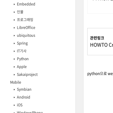
Embedded
인물
프로그래밍
LibreOffice
ubiquitous
관련링크
Spring
HOWTO Cr
IT기사
Python
Apple
python으로 w
Sakaiproject
Mobile
Symbian
Android
iOS
WindowsPhone