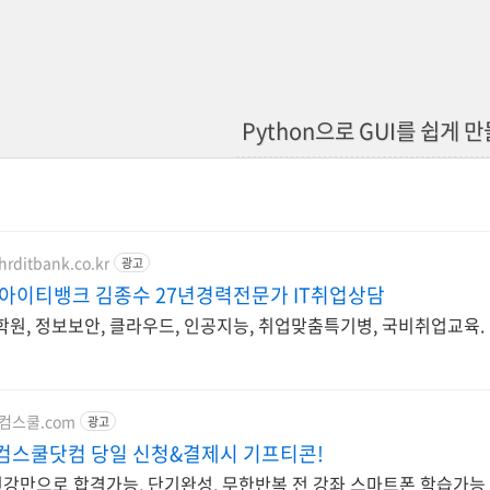
Python으로 GUI를 쉽게 
hrditbank.co.kr
광고
 아이티뱅크 김종수 27년경력전문가 IT취업상담
학원, 정보보안, 클라우드, 인공지능, 취업맞춤특기병, 국비취업교육.
w.컴스쿨.com
광고
 컴스쿨닷컴 당일 신청&결제시 기프티콘!
 인강만으로 합격가능, 단기완성, 무한반복 전 강좌 스마트폰 학습가능