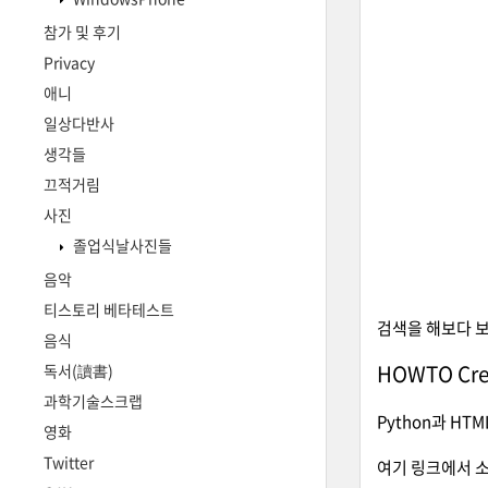
참가 및 후기
Privacy
애니
일상다반사
생각들
끄적거림
사진
졸업식날사진들
음악
티스토리 베타테스트
검색을 해보다 
음식
HOWTO Crea
독서(讀書)
과학기술스크랩
Python과 HT
영화
Twitter
여기 링크에서 소