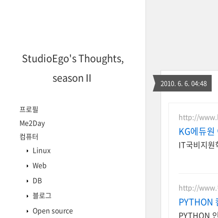
StudioEgo's Thoughts,
seasonⅡ
2010. 6. 6. 04:48
프로필
http://www.
Me2Day
KG에듀원
컴퓨터
IT국비지원
Linux
Web
DB
http://ww
블로그
PYTHON
Open source
PYTHON