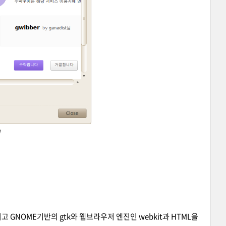
h
 GNOME기반의 gtk와 웹브라우저 엔진인 webkit과 HTML을