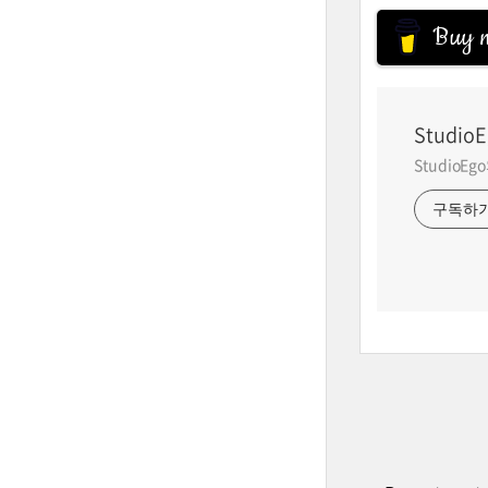
Buy m
StudioE
StudioE
구독하