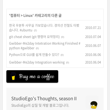
'
컴퓨터
>
Linux
' 카테고리의 다른 글
한국 우분투 사무실 가보았습니다. 경의선 전철도 타봤
2010.07.21
습니다. #ubuntu
(2)
git cheat sheet (git 명령어 요약정리)
2010.07.04
(0)
Gwibber-Me2day Intetration Working Finished #
2010.06.07
python #gwibber
(0)
Python으로 GUI를 쉽게 만들수 있다?
2010.06.06
(0)
Gwibber-Me2day Integration working
2010.06.04
(0)
Buy me a coffee
StudioEgo's Thoughts, seasonⅡ
StudioEgo의 삽질 및 개발 블로그입니다.