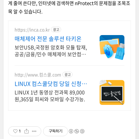
게 줄여 쓴다만, 인터넷에 검색하면 nProtect의 문제점을 조목조
목 알 수 있습니다.
https://inca.co.kr
광고
매체제어 전문 솔루션 타키온
보안USB,국정원 암호화 모듈 탑재,
공공/금융/민수 매체제어 보안컴플
라이언스 충족
http://www.컴스쿨.com
광고
LINUX 컴스쿨닷컴 당일 신청&
결제시 기프티콘!
LINUX 1년 동영상 전과목 89,000
원,365일 피씨와 모바일 수강가능.
1
구독하기