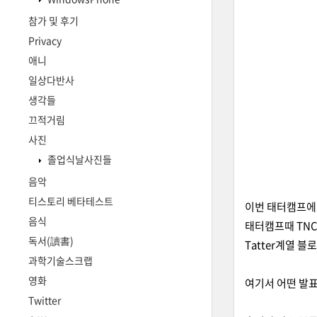
참가 및 후기
Privacy
애니
일상다반사
생각들
끄적거림
사진
졸업식날사진들
음악
티스토리 베타테스트
이번 태터캠프에
음식
태터캠프때 TNC에
독서(讀書)
Tatter계열 
과학기술스크랩
영화
여기서 어떤 발표
Twitter