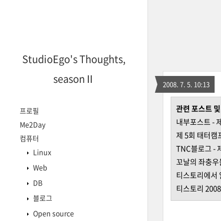
StudioEgo's Thoughts,
seasonⅡ
2008. 7. 5. 10:13
관련 포스트 
프로필
내부포스트 -
Me2Day
제 5회 태터캠프 -
컴퓨터
TNC블로그
-
Linux
꼬날의 좌충우
Web
티스토리에서
DB
티스토리 200
블로그
Open source