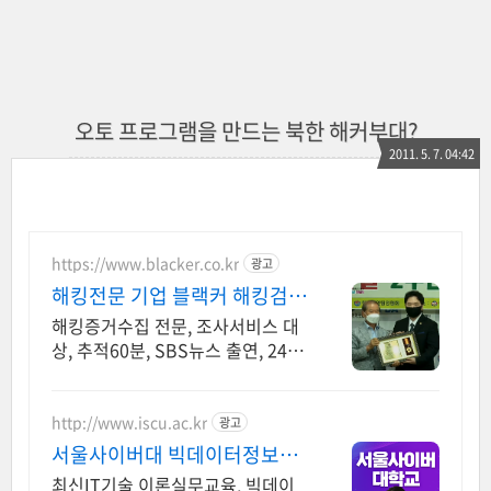
오토 프로그램을 만드는 북한 해커부대?
2011. 5. 7. 04:42
https://www.blacker.co.kr
광고
해킹전문 기업 블랙커 해킹검사
스파이앱 탐지 전문
해킹증거수집 전문, 조사서비스 대
상, 추적60분, SBS뉴스 출연, 24시
상담
http://www.iscu.ac.kr
광고
서울사이버대 빅데이터정보보
호 2026 가을학기 신편입생
최신IT기술 이론실무교육, 빅데이