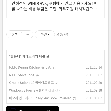
안정적인 WINDOWS, 쿠팡에서 믿고 사용하세요! 매
월 나가는 비용 부담은 그만! 와우회원 캐시적립으로
더 알뜰하게.
2
구독하기
'
컴퓨터
' 카테고리의 다른 글
R.I.P. Dennis Ritchie. #rip #c
2011.10.14
(0)
R.I.P. Steve Jobs
2011.10.07
(0)
Oracle Solaris 10 업데이트 발표
2011.09.20
(0)
Windows 8 Preview 설치후 간단 평
2011.09.18
(2)
메모리 업그레이드 in My MacBookPro #Mac
2011.09.07
(0)