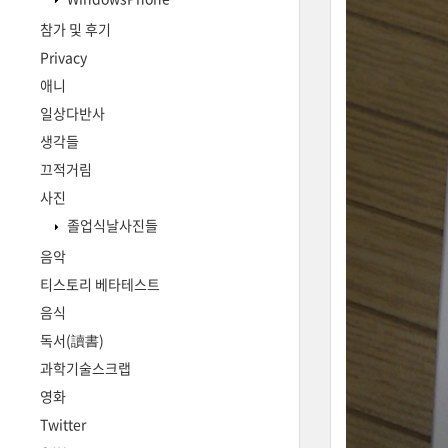
참가 및 후기
Privacy
애니
일상다반사
생각들
끄적거림
사진
졸업식날사진들
음악
티스토리 베타테스트
음식
독서(讀書)
과학기술스크랩
영화
Twitter