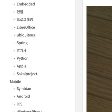
Embedded
인물
프로그래밍
LibreOffice
ubiquitous
Spring
IT기사
Python
Apple
Sakaiproject
Mobile
Symbian
Android
iOS
WindowsPhone