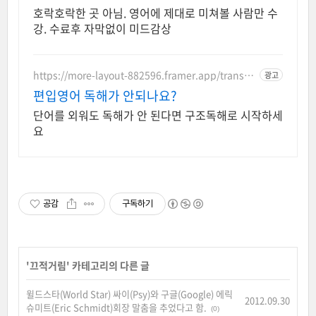
호락호락한 곳 아님. 영어에 제대로 미쳐볼 사람만 수
강. 수료후 자막없이 미드감상
https://more-layout-882596.framer.app/transfer
광고
-english
편입영어 독해가 안되나요?
단어를 외워도 독해가 안 된다면 구조독해로 시작하세
요
공감
구독하기
'
끄적거림
' 카테고리의 다른 글
윌드스타(World Star) 싸이(Psy)와 구글(Google) 에릭
2012.09.30
슈미트(Eric Schmidt)회장 말춤을 추었다고 함.
(0)