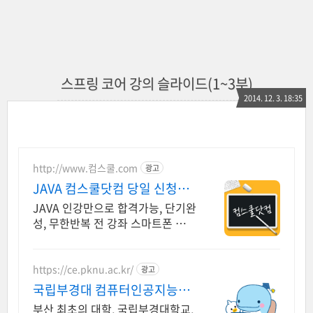
스프링 코어 강의 슬라이드(1~3부)
2014. 12. 3. 18:35
http://www.컴스쿨.com
광고
JAVA 컴스쿨닷컴 당일 신청&
결제시 기프티콘!
JAVA 인강만으로 합격가능, 단기완
성, 무한반복 전 강좌 스마트폰 학습
가능
https://ce.pknu.ac.kr/
광고
국립부경대 컴퓨터인공지능학
부
부산 최초의 대학, 국립부경대학교,