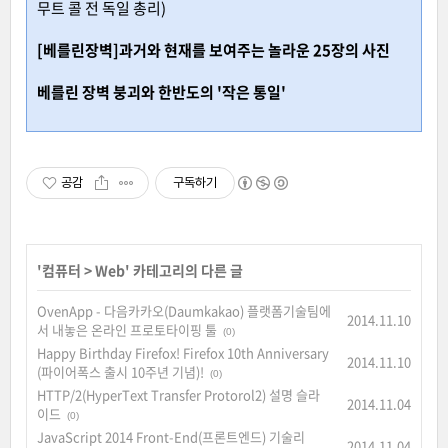
무트 콜 전 독일 총리)
[베를린장벽]과거와 현재를 보여주는 놀라운 25장의 사진
베를린 장벽 붕괴와 한반도의 '작은 통일'
공감
구독하기
'
컴퓨터
>
Web
' 카테고리의 다른 글
OvenApp - 다음카카오(Daumkakao) 플랫폼기술팀에
2014.11.10
서 내놓은 온라인 프로토타이핑 툴
(0)
Happy Birthday Firefox! Firefox 10th Anniversary
2014.11.10
(파이어폭스 출시 10주년 기념)!
(0)
HTTP/2(HyperText Transfer Protorol2) 설명 슬라
2014.11.04
이드
(0)
JavaScript 2014 Front-End(프론트엔드) 기술리
2014.11.04