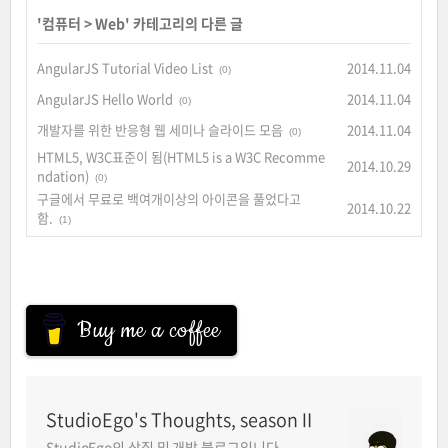
'
컴퓨터
>
Web
' 카테고리의 다른 글
AngularJS Tutorial Video List
2014.11.04
(0)
AngularJS Hello World
2014.11.04
(0)
개발자를 위한 반응형 웹 세미나 슬라이드 모음
2014.11.04
(0)
HTML5, W3C표준이 됨(HTML5 is a W3C Recomme
2014.10.29
ndation)
(0)
구글에서 무료로 백여개이상의 아이콘을 풀었다고
2014.10.22
함.
(1)
Buy me a coffee
StudioEgo's Thoughts, seasonⅡ
StudioEgo의 삽질 및 개발 블로그입니다.