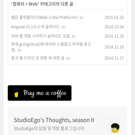
'
컴퓨터
>
Web
' 카테고리의 다른 글
웹은 플랫폼이다!(Web is the Platform!)
2015.01.25
(0)
AngularJS 2.0 소개 슬라이드
2014.12.04
(0)
자바 웹 개발 시작하기 슬라이드 모음
2014.11.26
(0)
현재 gist(github)에 바카라 스팸광고 무차별 광고
2014.11.19
중.
(0)
중국 웹 디자인 및 현황 에 대한 글
2014.11.17
(0)
Buy me a coffee
StudioEgo's Thoughts, seasonⅡ
StudioEgo의 삽질 및 개발 블로그입니다.