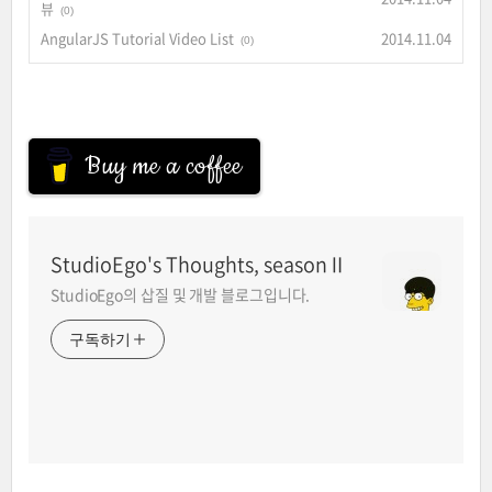
뷰
(0)
AngularJS Tutorial Video List
2014.11.04
(0)
Buy me a coffee
StudioEgo's Thoughts, seasonⅡ
StudioEgo의 삽질 및 개발 블로그입니다.
구독하기