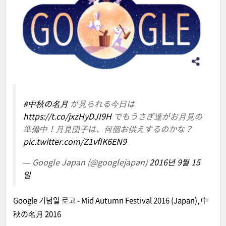
#中秋の名月
が見られる今日は
https://t.co/jxzHyDJI9H
でもうさぎ達がお月見の
準備中！月見団子は、何個お供えするのかな？
pic.twitter.com/Z1vfIK6EN9
— Google Japan (@googlejapan)
2016년 9월 15
일
Google 기념일 로고 - Mid Autumn Festival 2016 (Japan), 中
秋の名月 2016