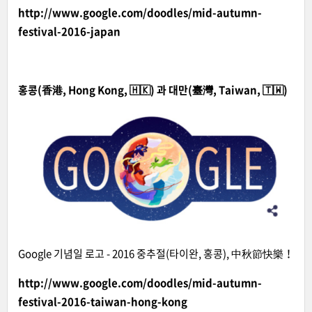
http://www.google.com/doodles/mid-autumn-
festival-2016-japan
홍콩(香港, Hong Kong, 🇭🇰) 과 대만(臺灣, Taiwan, 🇹🇼)
Google 기념일 로고 - 2016 중추절(타이완, 홍콩), 中秋節快樂！
http://www.google.com/doodles/mid-autumn-
festival-2016-taiwan-hong-kong