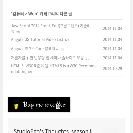
'
컴퓨터
>
Web
' 카테고리의 다른 글
JavaScript 2014 Front-End(프론트엔드) 기술리
2014.11.04
뷰
(0)
AngularJS Tutorial Video List
2014.11.04
(0)
AnguarJS 2.0 Core 발표자료
2014.11.04
(0)
개발자를 위한 반응형 웹 세미나 슬라이드 모음
2014.11.04
(0)
HTML5, W3C표준이 됨(HTML5 is a W3C Recomme
2014.10.29
ndation)
(0)
Buy me a coffee
StudioEgo's Thoughts, seasonⅡ