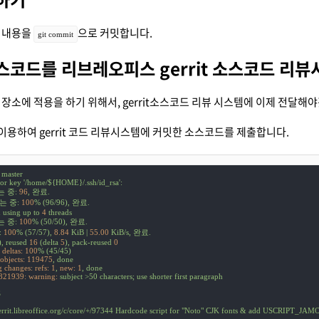
 내용을
으로 커밋합니다.
git commit
스코드를 리브레오피스 gerrit 소스코드 리
장소에 적용을 하기 위해서, gerrit소스코드 리뷰 시스템에 이제 전달해
 이용하여 gerrit 코드 리뷰시스템에 커밋한 소스코드를 제출합니다.
master
for
key
'/home/${HOME}/.ssh/id_rsa'
:
는
중:
96
,
완료.
는
중:
100
%
(96/96),
완료.
n
using
up
to
4
threads
는
중:
100
%
(50/50),
완료.
:
100
%
(57/57),
8.84
KiB
|
55.00
KiB/s,
완료.
),
reused
16
(delta
5
),
pack-reused
0
deltas:
100
%
(45/45)
objects:
119475
,
done
 changes: refs:
1
,
new:
1
,
done
821939: warning:
subject
>50
characters;
use
shorter
first
paragraph
S
errit.libreoffice.org/c/core/+/97344
Hardcode
script
for
"Noto"
CJK
fonts
&
add
USCRIPT_JAM