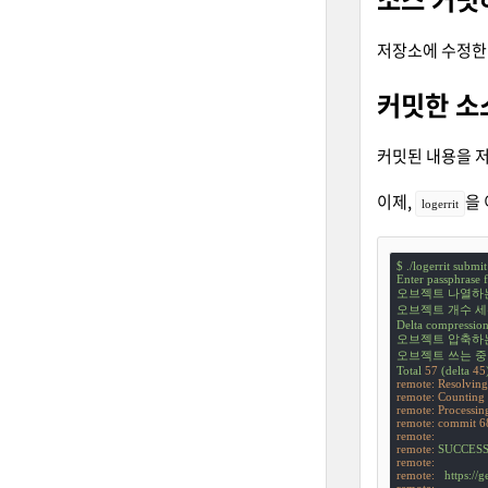
저장소에 수정한
커밋한 소
커밋된 내용을 저
이제,
을
logerrit
$
./logerrit
submit
Enter
passphrase
오브젝트
나열하
오브젝트
개수
세
Delta
compressio
오브젝트
압축하
오브젝트
쓰는
중
Total
57
(delta
45
remote: Resolving 
remote: Counting 
remote: Processing
remote: commit 6
remote:
remote:
SUCCES
remote:
remote:
https://g
remote: