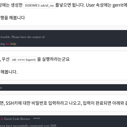
e 속성에는 생성한
를넣으면 됩니다. User 속성에는 gerrit
${HOME}/.ssh/id_rsa
t 실행을 해봅니다
trouble. Please have the output of:

ing 
for
help
.
, 우선
을 실행하라는군요
ssh -vvvv logerrit
행해봅니다.
it
, SSH키에 대한 비밀번호 입력하라고 나오고, 입력이 완료되면 아래와 
 
to
 Gerrit Code Review    ****

 you have successfully connected over SSH.
