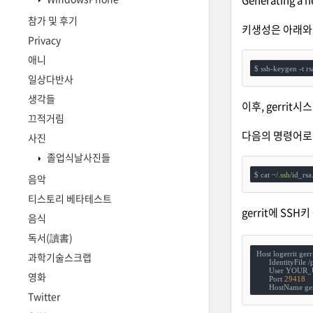
Generating a n
참가 및 후기
키생성은 아래와
Privacy
애니
$ ssh-keygen -t rs
일상다반사
생각들
이후, gerrit시
끄적거림
다음의 명령어로 
사진
졸업식날사진들
$ cat ~
/.ssh/i
d_rsa
음악
티스토리 베타테스트
gerrit에 SS
음식
독서(讀書)
 Host logerrit gerri
과학기술스크랩
       IdentityFile /
       User YO
영화
       Port 
29418
       HostName ger
Twitter