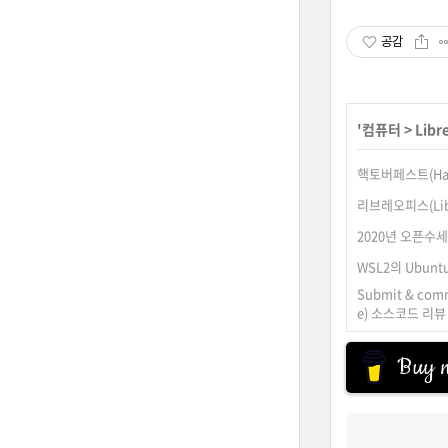
공감
'
컴퓨터
>
Libr
핵토버페스트(Hac
리브레오피스(Libr
2020년 오픈수
WSL2의 Ubun
Submit & comm
e) 소스코드 리뷰 
Buy m