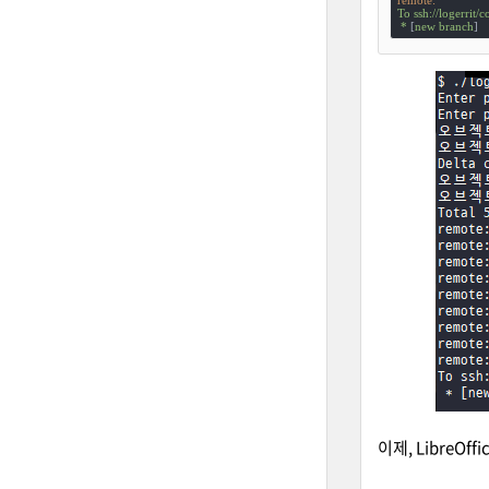
To
ssh://logerrit/c
*
 [
new
branch
]   
이제, LibreO