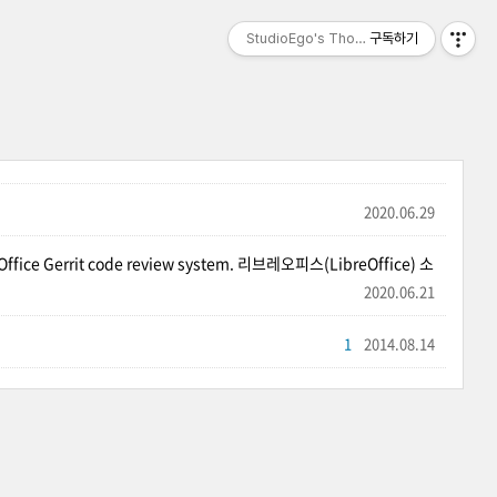
StudioEgo's Thoughts, seasonⅡ
구독하기
2020.06.29
eOffice Gerrit code review system. 리브레오피스(LibreOffice) 소
2020.06.21
1
2014.08.14