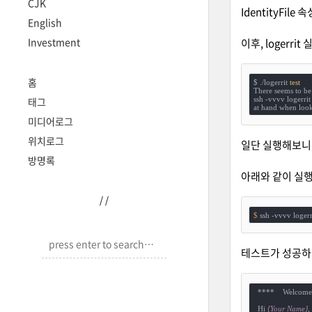
CJK
IdentityFil
English
Investment
이후, logerri
홈
$ ./logerrit 
test
There seems to be 
ssh -vvvv logerrit

태그
at hand when look
미디어로그
위치로그
일단 실행해보니
방명록
아래와 같이 실
/
/
$ 
ssh -vvvv logerr
테스트가 성공하면
  ****    Welcome
  Hi 
{Your Name}
,