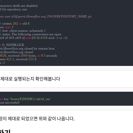
teractive shells are disabled.

 Git repository, use:

your user id}@gerrit.libreoffice.org:29418/REPOSITORY_NAME.git
0
: written 
292
to
 efd 
6
et: 
type
1
0
: free: client-session, nchannels 
1
0
: status: The following connections are open:

(t4 r0 i0/
0
 o0/
0
 e[
write
]/
0
 fd 
4
/
5
/
6
 sock -
1
 cc -
1
)

t
 O_NONBLOCK

rit.libreoffice.org closed by remote host.

rit.libreoffice.org closed.

3928
, received 
2040
 bytes, 
in
9.5
 seconds

sent 
415.1
, received 
215.6
s -
1
it이 제대로 실행되는지 확인해봅니다
for
 key 
'/home/${HOME}/.ssh/id_rsa'
:

was successful!
 설정이 제대로 되었으면 위와 같이 나옵니다.
하기