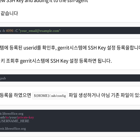
ew SSH key and adding it to the ssh-agent
 같습니다
a -b 
4096
 -C 
"your_email@example.com"
스템에 등록된 userid를 확인후, gerrit시스템에
SSH Key 설정
등록을합니다
키 조회후 gerrit시스템에
SSH Key 설정
등록하면 됩니다.
.pub
H키 등록을 하였으면
파일 생성하거나 아님 기존 파일이 있
${HOME}/.ssh/config
t.libreoffice.org

path/
to
/your/
private
-
key
UR_USERNAME_HERE

rit.libreoffice.org