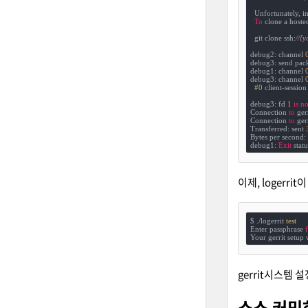
  Unfortunately, in
To
 clone a hosted
  git clone ssh:
//{
debug2: channel 
debug3: send pack
debug1: channel 
debug3: channel 
#0
 client-session 
debug3: fd 
1
is
no
Connection 
to
 ger
Connection 
to
 ger
Transferred: sent 
Bytes per second: 
debug1: 
Exit
 statu
이제, logerr
$ ./logerrit 
test
Enter passphrase 
Your gerrit setup 
gerrit시스템
소스 커밋