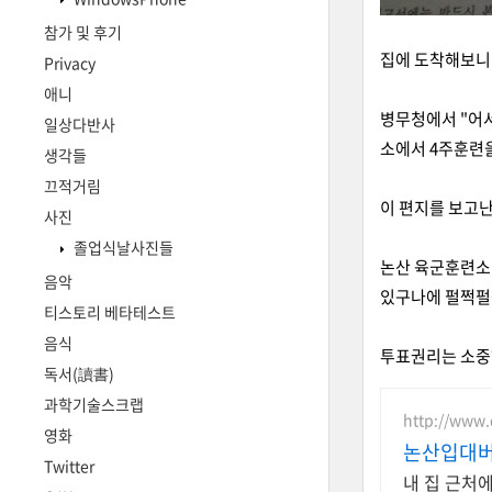
참가 및 후기
집에 도착해보니
Privacy
애니
병무청에서 "어서
일상다반사
소에서 4주훈련
생각들
끄적거림
이 편지를 보고
사진
졸업식날사진들
논산 육군훈련소
음악
있구나에 펄쩍펄
티스토리 베타테스트
음식
투표권리는 소중하
독서(讀書)
과학기술스크랩
http://www
영화
논산입대버
Twitter
내 집 근처