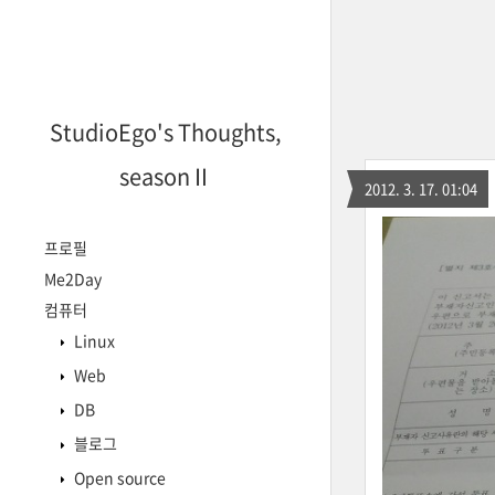
StudioEgo's Thoughts,
seasonⅡ
2012. 3. 17. 01:04
프로필
Me2Day
컴퓨터
Linux
Web
DB
블로그
Open source