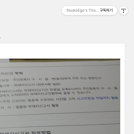
StudioEgo's Thoughts, seasonⅡ
구독하기
.