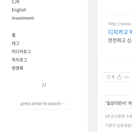
CJK
English
Investment
http://www.
디지카고 
홈
안전하고 신
태그
미디어로그
위치로그
방명록
1
/
/
'
일상다반사
' 
4주군사훈련 수료
기분이 싱숭생숭한