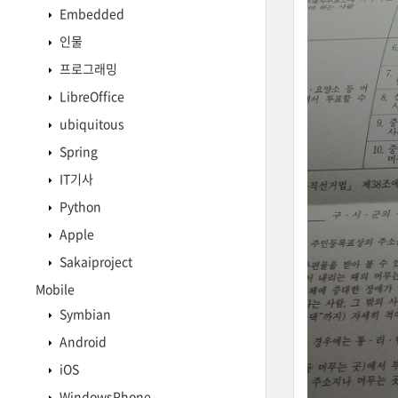
Embedded
인물
프로그래밍
LibreOffice
ubiquitous
Spring
IT기사
Python
Apple
Sakaiproject
Mobile
Symbian
Android
iOS
WindowsPhone