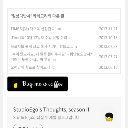
'
일상다반사
' 카테고리의 다른 글
TIME지(誌) 재구독 신청완료.
2013.11.21
(0)
Time誌 10월 13일자 수업 문법 정리
2013.10.13
(0)
목표치를 높게 잡고 혹사 시키니 힘들고...
2013.07.28
(1)
"복이 많으세요. 제 말좀 들어주세요" - 횡단보도앞까지
2013.07.27
뛰어온 도를 아십니까 부류
(0)
오랜만에 학교로 찾아오니
2013.06.10
(0)
Buy me a coffee
StudioEgo's Thoughts, seasonⅡ
StudioEgo의 삽질 및 개발 블로그입니다.