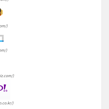
om/)
om/)
z.com/)
co.kr/)