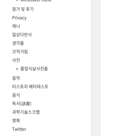
참가 및 후기
Privacy
애니
일상다반사
생각들
끄적거림
사진
졸업식날사진들
음악
티스토리 베타테스트
음식
독서(讀書)
과학기술스크랩
영화
Twitter