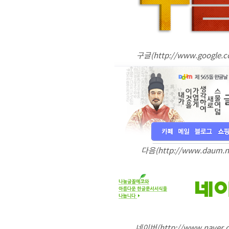
구글(http://www.google.co
다음(http://www.daum.ne
네이버(http://www.naver.