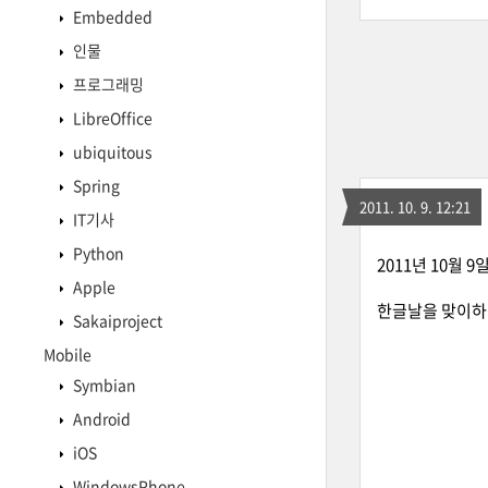
Embedded
인물
프로그래밍
LibreOffice
ubiquitous
Spring
2011. 10. 9. 12:21
IT기사
Python
2011년 10월 9
Apple
한글날을 맞이하
Sakaiproject
Mobile
Symbian
Android
iOS
WindowsPhone