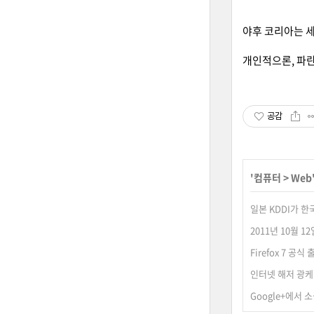
야후 코리아는 세
개인적으론, 파란
공감
'
컴퓨터
>
Web
일본 KDDI가 한
2011년 10월 1
Firefox 7 공식 출
인터넷 해저 광케이블
Google+에서 소셜