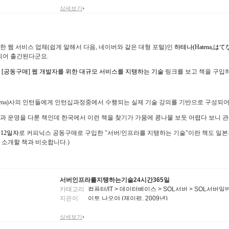
상세보기
한 웹 서비스 업체(쉽게 말해서 다음, 네이버와 같은 대형 포털)인
하테나(Hatena,はて
되어 출간된다군요.
서
[공동구매] 웹 개발자를 위한 대규모 서비스를 지탱하는 기술
링크를 보고 책을 구입
atena)사의 인턴들에게 인턴십과정중에서 수행되는 실제 기술 강의를 기반으로 구성되어
과 운영을 다룬 책인데 한국에서 이런 책을 찾기가 가뭄에 콩나물 보듯 어렵다 보니 관
월 12일자
로 커피닉스 공동구매로 구입한 "서버/인프라를 지탱하는 기술"이란 책도 일본의 
 소개할 책과 비슷합니다.)
서버인프라를지탱하는기술24시간365일
카테고리
컴퓨터/IT > 데이터베이스 > SQL서버 > SQL서버일
지은이
이토 나오야 (제이펍, 2009년)
상세보기