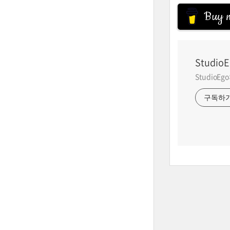
Buy m
StudioE
StudioE
구독하