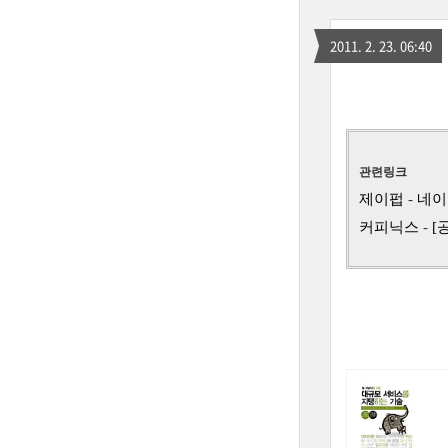
2011. 2. 23. 06:40
관련링크
제이펍
-
네이
커피닉스
-
[