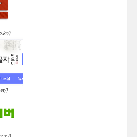
.kr/)
t/)
com/)