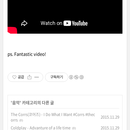
ps. Fantastic video!
공감
구독하기
'
음악
' 카테고리의 다른 글
The Corrs(코어즈) - I Do What I Want #Corrs #thec
2015.11.29
orrs
(0)
Coldplay - Advanture of a life time
2015.11.29
(0)