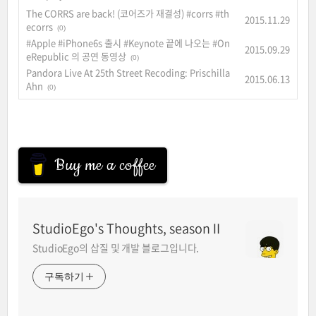
The CORRS are back! (코어즈가 재결성) #corrs #th
2015.11.29
ecorrs
(0)
#Apple #iPhone6s 출시 #Keynote 끝에 나오는 #On
2015.09.29
eRepublic 의 공연 동영상
(0)
Pandora Live At 25th Street Recoding: Prischilla
2015.06.13
Ahn
(0)
Buy me a coffee
StudioEgo's Thoughts, seasonⅡ
StudioEgo의 삽질 및 개발 블로그입니다.
구독하기