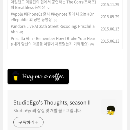
아일랜드 더블린의 펍에서 공연하는 The Corrs(코어즈)
2015.11.29
의 Breathless 동영상
(0)
#Apple #iPhone6s 출시 #Keynote 끝에 나오는 #On
2015.09.29
eRepublic 의 공연 동영상
(0)
Pandora Live At 25th Street Recoding: Prischilla
2015.06.13
Ahn
(0)
Priscilla Ahn - Remember How I Broke Your Hear
2015.06.13
t(내가 당신의 마음을 어떻게 깨트렸는지 기억해요)
(0)
Buy me a coffee
StudioEgo's Thoughts, seasonⅡ
StudioEgo의 삽질 및 개발 블로그입니다.
구독하기