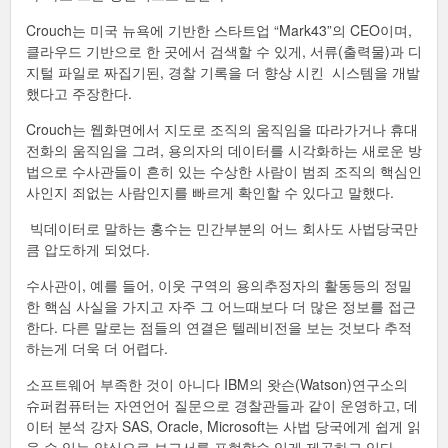
Crouch는 미국 뉴욕에 기반한 스타트업 “Mark43”의 CEO이며,
클라우드 기반으로 한 곳에서 검색할 수 있게, 서류(출력물)과 디
지털 파일로 짜집기된, 경찰 기록을 더 향상 시킨 시스템을 개발
했다고 주장한다.
Crouch는 웹화면에서 지도로 조직의 움직임을 따라가거나 휴대
전화의 움직임을 그려, 용의자의 데이터를 시각화하는 새로운 방
법으로 수사관들이 흔히 있는 수상한 사람이 범죄 조직의 핵심인
사인지 죄없는 사람인지를 빠르게 확인할 수 있다고 말했다.
빅데이터로 말하는 홍수는 민간부분의 어느 회사도 사법당국만
큼 압도하게 되었다.
수사관이, 예를 들어, 이웃 구역의 용의추정자의 활동등의 정밀
한 핵심 사실을 가지고 자주 그 어느때보다 더 많은 정보를 접근
한다. 다른 말로는 점들의 연결은 텔레비전을 보는 것보다 추적
하는게 더욱 더 어렵다.
소프트웨어 부족한 것이 아니다 IBM의 왓슨(Watson)연구소의
슈퍼컴퓨터는 자연언어 질문으로 경찰관들과 같이 운영하고, 데
이터 분석 강자 SAS, Oracle, Microsoft는 사법 당국에게 쉽게 읽
을 수 있는 양식으로 보고서를 표현할수 있게 제공하고 있다.