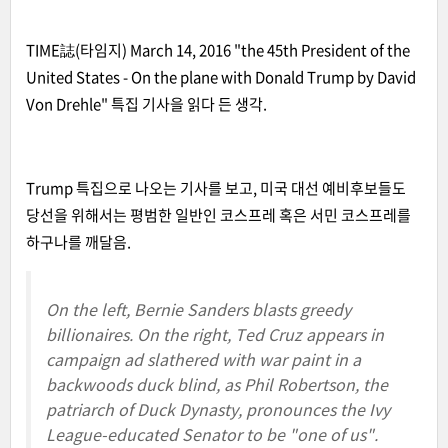
TIME誌(타임지) March 14, 2016 "the 45th President of the
United States - On the plane with Donald Trump by David
Von Drehle" 특집 기사을 읽다 든 생각.
Trump 특집으로 나오는 기사를 보고, 미국 대선 예비후보들도
당선을 위해서는 평범한 일반인 코스프레 혹은 서민 코스프레를
하구나를 깨달음.
On the left, Bernie Sanders blasts greedy
billionaires. On the right, Ted Cruz appears in
campaign ad slathered with war paint in a
backwoods duck blind, as Phil Robertson, the
patriarch of Duck Dynasty, pronounces the Ivy
League-educated Senator to be "one of us".