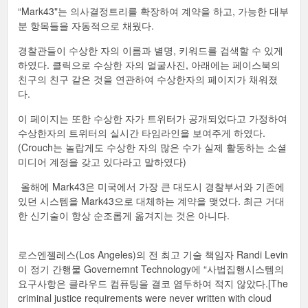
“Mark43"는 의사결정트리를 확장하여 계약을 하고, 가능한 대부
분 항목들을 자동적으로 채웠다.
경찰관들이 수상한 자의 이름과 별명, 키워드를 검색할 수 있게
하였다. 클릭으로 수상한 자의 얼굴사진, 아래에는 페이스북의
친구의 친구 같은 것을 연관하여 수상한자의 페이지가 채워졌
다.
이 페이지는 또한 수상한 자가 트위터가 공개되었다고 가정하여
수상한자의 트위터의 실시간 타임라인을 보여주게 하였다.
(Crouch는 놀랍게도 수상한 자의 많은 수가 실제 활동하는 소셜
미디어 계정을 갖고 있다라고 말하였다)
올해에 Mark43은 미국에서 가장 큰 대도시 경찰부서와 기존에
있던 시스템을 Mark43으로 대체하는 계약을 맺었다. 최근 거대
한 신기술이 항상 순조롭게 옮겨지는 것은 아니다.
로스엔젤레스(Los Angeles)의 전 최고 기술 책임자 Randi Levin
이 정기 간행물 Governemnt Technology에 “사법집행시스템의
요구사항은 클라우드 컴퓨팅을 결코 염두하여 적지 않았다.[The
criminal justice requirements were never written with cloud