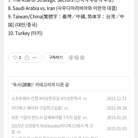
8. Saudi Arabia vs. Iran (사우디아라비아와 이란의 대결)
9. Taiwan/China[繁體字：臺灣／中國, 简体字：台湾／中
国] (대만/중국)
10. Turkey (터키)
2
구독하기
'
독서(讀書)
' 카테고리의 다른 글
소프트웨어 전쟁 #이상한모임 #이상한독서
2015.12.11
(0)
리디북스 페이퍼 구입하고싶음!
2015.09.26
(0)
모든 기업이 반드시 답해봐야할 7가지 질문
2015.01.25
(0)
2015년 신년맞이 Ridibooks(리디북스)에서 책 구
2015.01.03
입
(0)