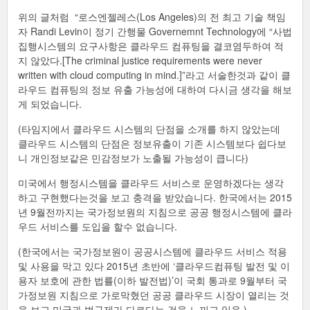
위의 글처럼 “로스엔젤레스(Los Angeles)의 전 최고 기술 책임
자 Randi Levin이 정기 간행물 Governemnt Technology에 “사법
집행시스템의 요구사항은 클라우드 컴퓨팅을 결코염두하여 적
지 않았다.[The criminal justice requirements were never
written with cloud computing in mind.]”라고 서술한것과 같이 클
라우드 컴퓨팅의 정보 유출 가능성에 대하여 다시금 생각을 해보
게 되었습니다.
(타임지에서 클라우드 시스템의 단점을 소개를 하지 않았는데
클라우드 시스템의 단점은 정보유출이 기존 시스템보다 쉽다보
니 개인정보같은 민감정보가 노출될 가능성이 큽니다)
미국에서 행정시스템을 클라우드 서비스로 운영하겠다는 생각
하고 구현했다는것을 보고 충격을 받았습니다. 한국에서는 2015
년 9월전까지는 국가정보원의 지침으로 공공 행정시스템에 클라
우드 서비스를 도입을 할수 없습니다.
(한국에서는 국가정보원이 공공시스템에 클라우드 서비스 적용
및 사용을 막고 있다 2015년 초반에 ‘클라우드컴퓨팅 발전 및 이
용자 보호에 관한 법률(이하 발전법)’이 국회 통과로 9월부터 국
가정보원 지침으로 가로막혔던 공공 클라우드 시장이 열리는 것
을 보고 미국과 법규제가 다르다는 것을 느끼고 있음.)