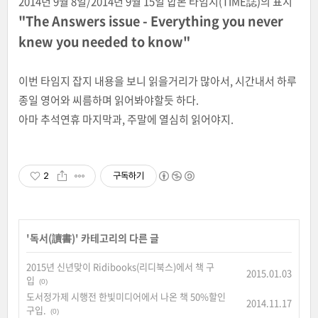
2014년 9월 8일/2014년 9월 15일 합본 타임지(TIME誌)의 표지
"The Answers issue - Everything you never
knew you needed to know"
이번 타임지 잡지 내용을 보니 읽을거리가 많아서, 시간내서 하루
종일 영어와 씨름하며 읽어봐야할듯 하다.
아마 추석연휴 마지막과, 주말에 열심히 읽어야지.
2
구독하기
'
독서(讀書)
' 카테고리의 다른 글
2015년 신년맞이 Ridibooks(리디북스)에서 책 구
2015.01.03
입
(0)
도서정가제 시행전 한빛미디어에서 나온 책 50%할인
2014.11.17
구입.
(0)