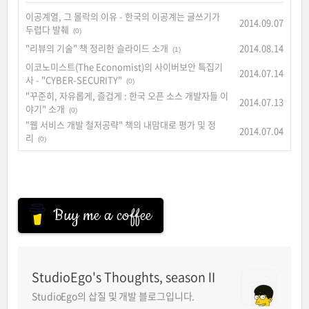
이공계열, 그 몰락의 이유 - 한국의 이공계는 글쓰기가
2014.09.07
두렵다 발췌
(0)
"리뷰의 기술" 책 정리한 슬라이드 소개
2014.08.14
(1)
이코노미스트(The Economist)의 사이버보안 특집기
2014.07.14
사 - "CYBER-SECURITY"
(0)
"꾸준히, 자유롭게, 즐겁게 : 한국 오픈 소스 개발자들 이
2014.07.13
야기" 소개
(0)
"웹 서비스 개발 철저공략" 책의 내맘대로 평가 및 정
2014.07.04
리
(0)
Buy me a coffee
StudioEgo's Thoughts, seasonⅡ
StudioEgo의 삽질 및 개발 블로그입니다.