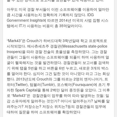
아무도 미국 경찰 부서들이 이런 소프트웨어를 이용하여 얼마만
큼 시간을 사용하는지 정확하게 기록하지 않았다. IDG
Gorvernment Insights에 따르면 2014년 미국의 사법 집행 시스
템에서 IT가 사용하는 비용이 총 35억달러이다.
“Mark43”은 Crouch가 하버드대학 3학년일때 학교 프로젝트로
시작되었다. 메사츄세츠주 경찰관(Messachusetts state-police
troopers)을 따라 경찰 전술의 효율성을 측정하였다. 그는 경찰
관들이 그들이 사용하는 소프트웨어를 되풀이 하며 사용하며 얼
굴이 헬쑥해지는 것을 발견하였다. 경찰관들이 보고서를 검색하
기 위해 탭을 5번을 하고 버튼을 6번 누르고, 새로운 3개의 박스
를 열어야 한다. 심지어 그건 일한 것이 아니였다 라고 그는 회상
했다. 2013년도에 Crouch와 그를 따르는 2명의 엔지니어가, 트
위터(Twitter), 텀블러(Tumblr), 포스퀘어(Foursquare)에 초기 투
자한 Spark Capital을 통해 2백만 달러 종잣돈을 모았다. 그 이후
로 “Mark43”은 경찰관들이 업무를 하며 따라 발생하는 것들: 일
감 소유자에게 알려주는 것인가? 어디서 알려주는가? 날짜를 알
려주는가? 저장소는? 저장소 위치는?등의 경찰관들의 업무에
대하여 질문을 하며 소프트웨어를 확장하였다