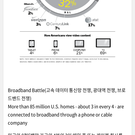
Broadband Battle(고속 데이터 통신망 전쟁, 광대역 전쟁, 브로
드밴드 전쟁)
More than 85 million U.S. homes - about 3 in every 4 - are
connected to broadband through a phone or cable
company