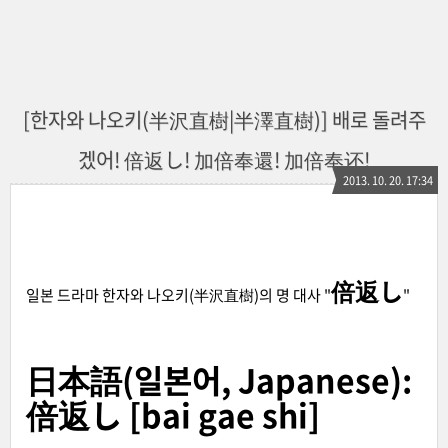
[한자와 나오키(半沢直樹|半澤直樹)] 배로 돌려주
겠어! 倍返し! 加倍奉還! 加倍奉还!
2013. 10. 20. 17:34
倍返し
일본 드라마 한자와 나오키(半沢直樹)의 명 대사 "
"
日本語(일본어, Japanese):
倍返し [bai gae shi]