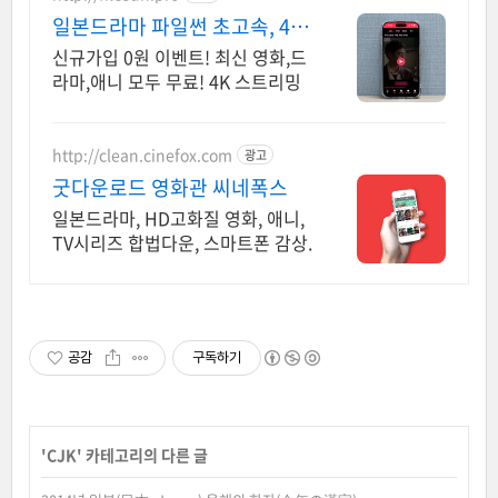
일본드라마 파일썬 초고속, 4K
실시간 보기!
신규가입 0원 이벤트! 최신 영화,드
라마,애니 모두 무료! 4K 스트리밍
http://clean.cinefox.com
광고
굿다운로드 영화관 씨네폭스
일본드라마, HD고화질 영화, 애니,
TV시리즈 합법다운, 스마트폰 감상.
공감
구독하기
'
CJK
' 카테고리의 다른 글