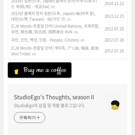
2014년 일본(日本, Japan) 올해의 한자(今年の漢字)
2014.12.12
는 세(稅/税) - 세금[tax]
(0)
2013년 올해의 한자 일본(日本, Japan)-輪(바퀴 륜),
2013.12.15
대만(台灣, Taiwan) - 假(거짓 가)
(0)
[CJK Words-한중일 단어] United Nations, 국제연합,
2012.07.29
유엔, 聯合國, 联合国, 国際連合 #UN
(0)
국민, 인민, 백성, 민중 - People, Citizens
2012.07.28
(0)
[CJK Words-한중일 단어] 개미족, アリ族, 蟻族, 蚁族
2012.07.20
(Ant Tribe)
(0)
Buy me a coffee
StudioEgo's Thoughts, seasonⅡ
StudioEgo의 삽질 및 개발 블로그입니다.
구독하기