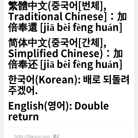
繁體中文(중국어[번체],
Traditional Chinese]：加
倍奉還 [jiā bèi fèng huán]
简体中文(중국어[간체],
Simplified Chinese)：加
倍奉还 [jiā bèi fèng huán]
한국어(Korean): 배로 되돌려
주겠어.
English(영어): Double
return
http://filesun.pro
광고