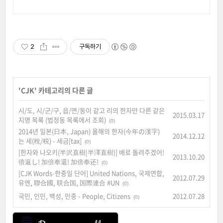
2
구독하기
'
CJK
' 카테고리의 다른 글
시/도, 시/군/구, 읍/면/동이 같고 리의 한자만 다른 같은
2015.03.17
지명 목록 (법정동 목록에서 조회)
(0)
2014년 일본(日本, Japan) 올해의 한자(今年の漢字)
2014.12.12
는 세(稅/税) - 세금[tax]
(0)
[한자와 나오키(半沢直樹|半澤直樹)] 배로 돌려주겠어!
2013.10.20
倍返し! 加倍奉還! 加倍奉还!
(0)
[CJK Words-한중일 단어] United Nations, 국제연합,
2012.07.29
유엔, 聯合國, 联合国, 国際連合 #UN
(0)
국민, 인민, 백성, 민중 - People, Citizens
2012.07.28
(0)