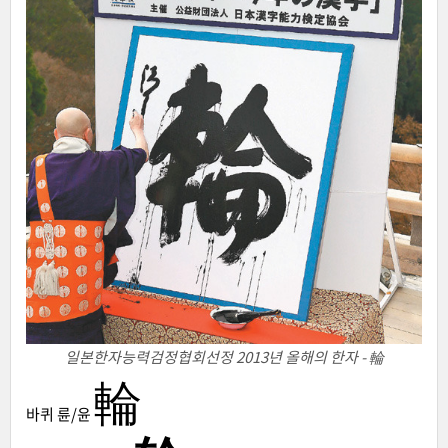
일본한자능력검정협회선정 2013년 올해의 한자 - 輪
輪
바퀴 륜/윤