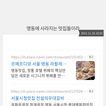
명동에 사라지는 맛집들이라
2013. 11. 24. 22:53
https://m.place.naver.com/restaurant/1014020
광고
948
르메르디앙 서울 명동 라팔레트
파리
명동맛집, 정통 호텔 뷔페의 핵심만
담은 새로운 시그니처 뷔페를 만나
보세요. 최대 40% 할인 혜택
https://m.place.naver.com/restaurant/1270241
광고
371
서울시청맛집 전설의우대갈비
광화문광장,청계광장,명동,서울시청,롯데백화점맛집,