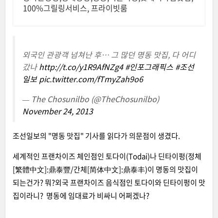
100%그릴링서비스, 프라이빗룸
외국인 관광객 넘쳐난 후… 그 많던 명동 맛집, 다 어디
갔나
http://t.co/y1R9AfNZg4
#인포그래픽스
#조선
일보
pic.twitter.com/fTmyZah9o6
— The Chosunilbo (@TheChosunilbo)
November 24, 2013
조선일보의 "명동 맛집" 기사를 읽다가 의문점이 생겼다.
세계적인 프랜차이즈 체인점인 토다이(Todai)나 딘타이펑(정체
[繁體中文]:鼎泰豐/간체[简体中文]:鼎泰丰)이 명동의 맛집이
되는건가? 뭐?외국 프랜차이즈 음식점인 토다이와 딘타이펑이 맛
집이라니? 명동에 임대료가 비싸니 어쩌겠나?