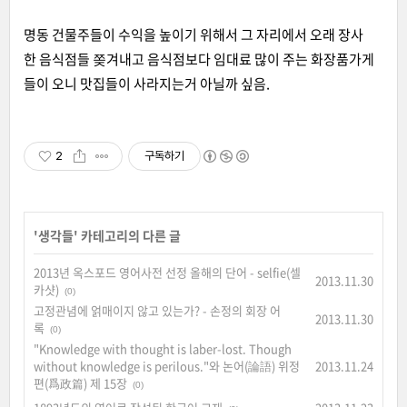
명동 건물주들이 수익을 높이기 위해서 그 자리에서 오래 장사
한 음식점들 쫒겨내고 음식점보다 임대료 많이 주는 화장품가게
들이 오니 맛집들이 사라지는거 아닐까 싶음.
2
구독하기
'
생각들
' 카테고리의 다른 글
2013년 옥스포드 영어사전 선정 올해의 단어 - selfie(셀
2013.11.30
카샷)
(0)
고정관념에 얽매이지 않고 있는가? - 손정의 회장 어
2013.11.30
록
(0)
"Knowledge with thought is laber-lost. Though
without knowledge is perilous."와 논어(論語) 위정
2013.11.24
편(爲政篇) 제 15장
(0)