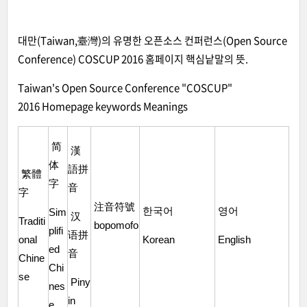
대만(Taiwan,臺灣)의 유명한 오픈소스 컨퍼런스(Open Source
Conference) COSCUP 2016 홈페이지 핵심낱말의 뜻.
Taiwan's Open Source Conference "COSCUP"
2016 Homepage keywords Meanings
简
漢
体
語拼
繁體
字
音
字
注音符號
한국어
영어
Sim
汉
Traditi
bopomofo
plifi
语拼
onal
Korean
English
ed
音
Chine
Chi
se
Piny
nes
in
e