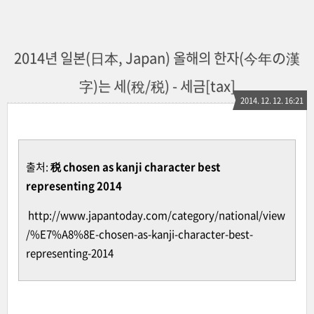
2014년 일본(日本, Japan) 올해의 한자(今年の漢
字)는 세(稅/税) - 세금[tax]
2014. 12. 12. 16:21
출처:
税 chosen as kanji character best
representing 2014
http://www.japantoday.com/category/national/view
/%E7%A8%8E-chosen-as-kanji-character-best-
representing-2014