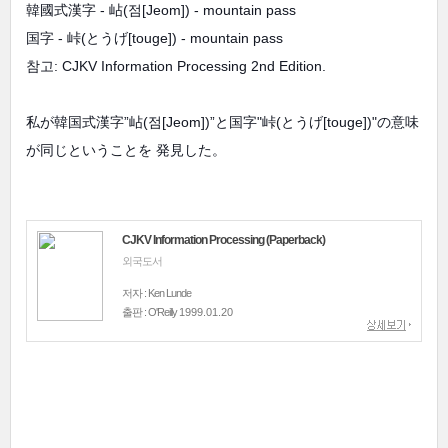
韓國式漢字 - 岾(점[Jeom]) - mountain pass
国字 - 峠(とうげ[touge]) - mountain pass
참고: CJKV Information Processing 2nd Edition.
私が韓国式漢字”岾(점[Jeom])”と国字"峠(
とうげ[
touge])"の意味
が同じということを 発見した。
CJKV Information Processing (Paperback)
외국도서
저자 : Ken Lunde
출판 : O'Reilly
1999.01.20