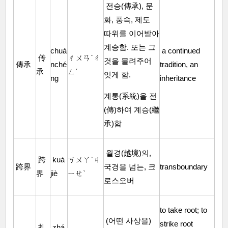
전승(傳承), 문
화, 풍속, 제도
따위를 이어받아
계승함. 또는 그
chuá
a continued
传
ㄔㄨㄢˊㄔ
것을 물려주어
傳承
nché
tradition, an
承
ㄥˊ
잇게 함.
ng
inheritance
계통(系統)을 전
(傳)하여 계승(繼
承)함
월경(越境)의,
跨
kuà
ㄎㄨㄚˋㄐ
跨界
국경을 넘는, 크
transboundary
界
jiè
ㄧㄝˋ
로스오버
to take root; to
(어떤 사상을)
strike root
扎
zhá