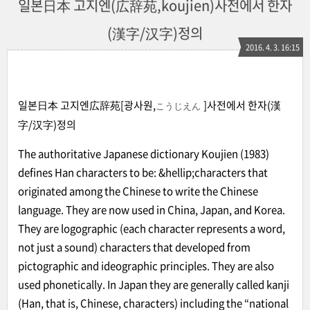
일본日本 고지엔(広辞苑,koujien)사전에서 한자
(漢字/汉字)정의
2016. 4. 3. 16:15
일본日本 고지엔広辞苑[광사원,
]사전에서 한자(漢
こうじえん
字/汉字)정의
The authoritative Japanese dictionary Koujien (1983)
defines Han characters to be: &hellip;characters that
originated among the Chinese to write the Chinese
language. They are now used in China, Japan, and Korea.
They are logographic (each character represents a word,
not just a sound) characters that developed from
pictographic and ideographic principles. They are also
used phonetically. In Japan they are generally called kanji
(Han, that is, Chinese, characters) including the “national