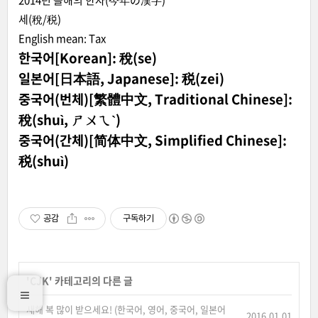
2014년 올해의 한자(今年の漢字)
세(稅/税)
English mean: Tax
한국어[Korean]: 稅(se)
일본어[日本語, Japanese]: 税(zei)
중국어(번체)[繁體中文, Traditional Chinese]:
稅(shuì, ㄕㄨㄟˋ)
중국어(간체)[简体中文, Simplified Chinese]:
税(shuì)
공감
구독하기
'
CJK
' 카테고리의 다른 글
새해 복 많이 받으세요! (한국어, 영어, 중국어, 일본어
2016.01.01