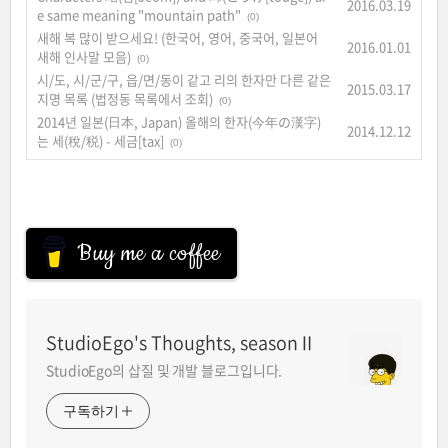
2016.03.19
e same meaning "mountain path"
(0)
새해 복 많이 받으세요! (한국어, 영어, 중국어, 일본어
2016.01.01
새해 인사말 모음)
(0)
시/도, 시/군/구, 읍/면/동이 같고 리의 한자만 다른 같은
2015.03.17
지명 목록 (법정동 목록에서 조회)
(0)
2014년 일본(日本, Japan) 올해의 한자(今年の漢字)
2014.12.12
는 세(稅/税) - 세금[tax]
(0)
Buy me a coffee
StudioEgo's Thoughts, seasonⅡ
StudioEgo의 삽질 및 개발 블로그입니다.
구독하기