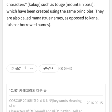
characters” (kokuji) such as touge (mountain pass),
which have been created using the same principles. They
are also called mana (true names, as opposed to kana,
false or borrowed names).
공감
구독하기
'
CJK
' 카테고리의 다른 글
COSCUP 2016의 핵심낱말의 뜻[keywords Meaning
2016.09.15
s]
(0)
Characters 岾(점[Jeom]) and 峠(とうげ[touge]) ar