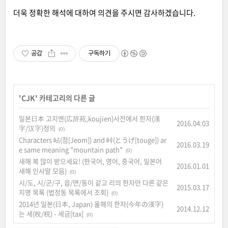
더욱 정확한 해석에 대하여 의견을 주시면 감사하겠습니다.
공감
구독하기
'
CJK
' 카테고리의 다른 글
일본日本 고지엔(広辞苑,koujien)사전에서 한자(漢
2016.04.03
字/汉字)정의
(0)
Characters 岾(점[Jeom]) and 峠(とうげ[touge]) ar
2016.03.19
e same meaning "mountain path"
(0)
새해 복 많이 받으세요! (한국어, 영어, 중국어, 일본어
2016.01.01
새해 인사말 모음)
(0)
시/도, 시/군/구, 읍/면/동이 같고 리의 한자만 다른 같은
2015.03.17
지명 목록 (법정동 목록에서 조회)
(0)
2014년 일본(日本, Japan) 올해의 한자(今年の漢字)
2014.12.12
는 세(稅/税) - 세금[tax]
(0)