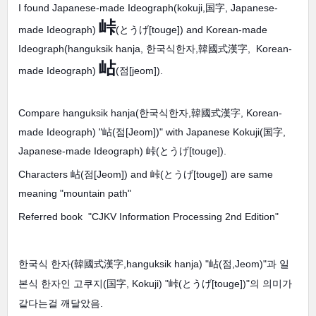
I found Japanese-made Ideograph(kokuji,国字, Japanese-
峠
made Ideograph)
(とうげ[touge]) and Korean-made
Ideograph(hanguksik hanja, 한국식한자,韓國式漢字, Korean-
岾
made Ideograph)
(점[jeom]).
Compare hanguksik hanja(한국식한자,韓國式漢字, Korean-
made Ideograph) "岾(점[Jeom])" with Japanese Kokuji(国字,
Japanese-made Ideograph) 峠(とうげ[touge]).
Characters 岾(점[Jeom]) and 峠(とうげ[touge]) are same
meaning "mountain path"
Referred book "CJKV Information Processing 2nd Edition"
한국식 한자(韓國式漢字,hanguksik hanja) "岾(점,Jeom)"과 일
본식 한자인 고쿠지(国字, Kokuji) "峠(とうげ[touge])"의 의미가
같다는걸 깨달았음.