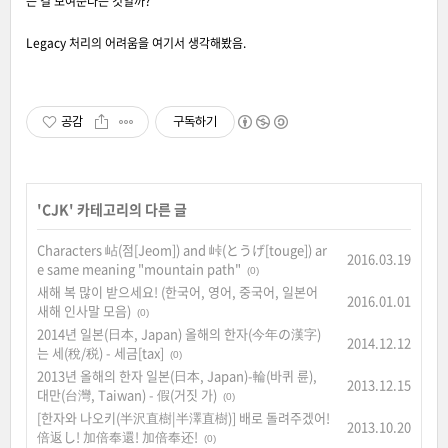
는 걸 보여준다는 것일까?
Legacy 처리의 어려움을 여기서 생각해봤음.
공감
구독하기
'
CJK
' 카테고리의 다른 글
Characters 岾(점[Jeom]) and 峠(とうげ[touge]) ar
2016.03.19
e same meaning "mountain path"
(0)
새해 복 많이 받으세요! (한국어, 영어, 중국어, 일본어
2016.01.01
새해 인사말 모음)
(0)
2014년 일본(日本, Japan) 올해의 한자(今年の漢字)
2014.12.12
는 세(稅/税) - 세금[tax]
(0)
2013년 올해의 한자 일본(日本, Japan)-輪(바퀴 륜),
2013.12.15
대만(台灣, Taiwan) - 假(거짓 가)
(0)
[한자와 나오키(半沢直樹|半澤直樹)] 배로 돌려주겠어!
2013.10.20
倍返し! 加倍奉還! 加倍奉还!
(0)