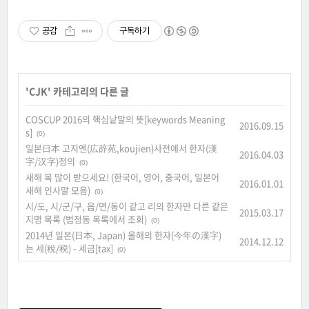
공감
구독하기
'
CJK
' 카테고리의 다른 글
COSCUP 2016의 핵심낱말의 뜻[keywords Meaning
2016.09.15
s]
(0)
일본日本 고지엔(広辞苑,koujien)사전에서 한자(漢
2016.04.03
字/汉字)정의
(0)
새해 복 많이 받으세요! (한국어, 영어, 중국어, 일본어
2016.01.01
새해 인사말 모음)
(0)
시/도, 시/군/구, 읍/면/동이 같고 리의 한자만 다른 같은
2015.03.17
지명 목록 (법정동 목록에서 조회)
(0)
2014년 일본(日本, Japan) 올해의 한자(今年の漢字)
2014.12.12
는 세(稅/税) - 세금[tax]
(0)