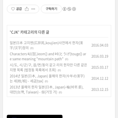
공감
구독하기
'
CJK
' 카테고리의 다른 글
일본日本 고지엔(広辞苑,koujien)사전에서 한자(漢
2016.04.03
字/汉字)정의
(0)
Characters 岾(점[Jeom]) and 峠(とうげ[touge]) ar
2016.03.19
e same meaning "mountain path"
(0)
시/도, 시/군/구, 읍/면/동이 같고 리의 한자만 다른 같은
2015.03.17
지명 목록 (법정동 목록에서 조회)
(0)
2014년 일본(日本, Japan) 올해의 한자(今年の漢字)
2014.12.12
는 세(稅/税) - 세금[tax]
(0)
2013년 올해의 한자 일본(日本, Japan)-輪(바퀴 륜),
2013.12.15
대만(台灣, Taiwan) - 假(거짓 가)
(0)