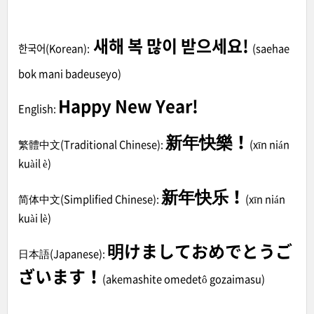
새해 복 많이 받으세요!
한국어(Korean):
(
saehae
bok mani badeuseyo
)
Happy New Year!
English:
新年快樂！
繁體中文(Traditional Chinese):
(
xīn nián
kuàil è
)
新年快乐！
简体中文(Simplified Chinese):
(
xīn nián
kuài lè
)
明けましておめでとうご
日本語(Japanese):
ざいます！
(akemashite omedetô gozaimasu)