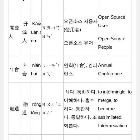
Open Source
오픈소스 사용자
开
Kāiy
User
開源
ㄎㄞㄩㄢˊ
(使用者)
源
uán r
人
ㄖㄣˊ
Open Source
人
én
오픈소스 유저
People
年
nián
ㄋㄧㄢˊㄏ
연회(年會), 컨퍼
Annual
年會
会
huì
ㄨㄟˋ
런스
Conference
섞다, 동화하다.
to intermingle, to
이해하다. 흡수
merge, to
融
róng
ㄖㄨㄥˊㄊ
融通
하다. 통합하
become
通
tōng
ㄨㄥˊ
다. 통달하다. 조
assimilated,
화롭다.
Intermediation