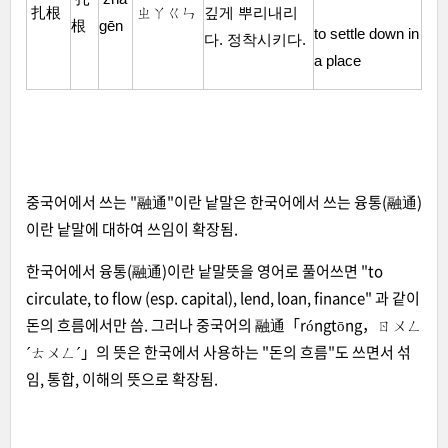
扎根
ㄓㄚㄍㄣ
깊게 뿌리내리
根
gēn
to settle down in
다. 정착시키다.
a place
중국어에서 쓰는 "融通"이란 낱말은 한국어에서 쓰는 융통(融通)
이란 낱말에 대하여 쓰임이 확장됨.
한국어에서 융통(融通)이란 낱말뜻을 영어로 풀어쓰면 "to
circulate, to flow (esp. capital)​, lend, loan, finance" 과 같이
돈의 흐름에서만 씀. 그러나 중국어의 融通「róngtōng，ㄖㄨㄥ
ˊㄊㄨㄥˊ」의 뜻은 한국에서 사용하는 "돈의 흐름"도 쓰면서 섞
임, 통합, 이해의 뜻으로 확장됨.