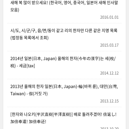
새해 복 많이 받으세요! (한국어, 영어, 중국어, 일본어 새해 인사말
모음)
2016.01.01
시/도, 시/군/구, 읍/면/동이 같고 리의 한자만 다른 같은 지명 목록
(법정동 목록에서 조회)
2015.03.17
2014년 일본(日本, Japan) 올해의 한자(今年の漢字)는 세(稅/
税) - 세금[tax]
2014.12.12
2013년 올해의 한자 일본(日本, Japan)-輪(바퀴 륜), 대만(台灣,
Taiwan) - 假(거짓 가)
2013.12.15
[한자와 나오키(半沢直樹|半澤直樹)] 배로 돌려주겠어! 倍返し!
加倍奉還! 加倍奉还!
2013.10.20