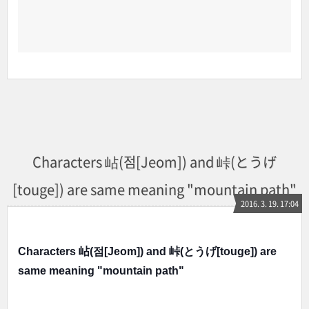
Characters 岾(점[Jeom]) and 峠(とうげ
[touge]) are same meaning "mountain path"
2016. 3. 19. 17:04
Characters 岾(점[Jeom]) and 峠(
とうげ[
touge]) are
same meaning "mountain path"