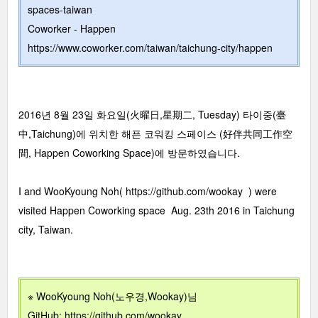
spaces-taiwan
Coworker - Happen
https://www.coworker.com/taiwan/taichung-city/happen
2016년 8월 23일 화요일(火曜日,星期二, Tuesday) 타이중(臺
中,Taichung)에 위치한 해픈 코워킹 스페이스 (好伴共同工作空
間, Happen Coworking Space)에 방문하였습니다.
I and WooKyoung Noh(
https://github.com/wookay
) were
visited Happen Coworking space Aug. 23th 2016 in Taichung
city, Taiwan.
※ WooKyoung Noh(노우경,Wookay)님
GitHub:
https://github.com/wookay