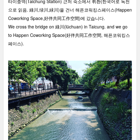
타이중역(Taichung Station) 근처 숙소에서 뤼촨(한국어로 녹천
으로 읽음. 綠川,绿川,緑川)을 건너 해픈코워킹스페이스(Happen
Coworking Space,好伴共同工作空間)에 갔습니다.
We cross the bridge on 綠川(lüchuan) in Taicung. and we go
to Happen Coworking Space(好伴共同工作空間, 해픈코워킹스
페이스).