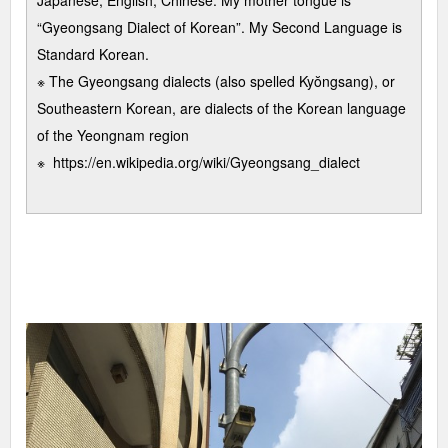
Japanese, English, Chinese. My mother tongue is
“Gyeongsang Dialect of Korean”. My Second Language is
Standard Korean.
※ The Gyeongsang dialects (also spelled Kyŏngsang), or
Southeastern Korean, are dialects of the Korean language
of the Yeongnam region
※
https://en.wikipedia.org/wiki/Gyeongsang_dialect