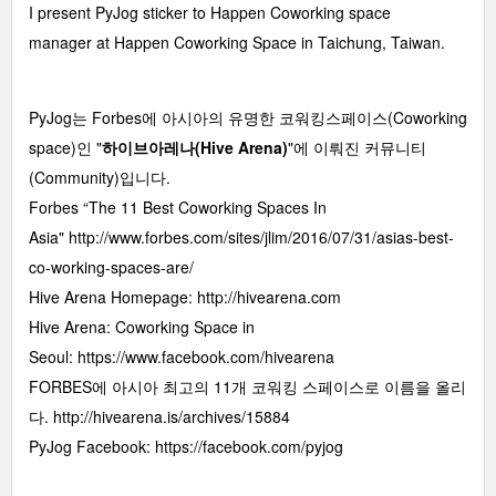
I present PyJog sticker to Happen Coworking space
manager at Happen Coworking Space in Taichung, Taiwan.
PyJog는 Forbes에 아시아의 유명한 코워킹스페이스(Coworking
space)인 "
하이브아레나(Hive Arena)
"에 이뤄진 커뮤니티
(Community)입니다.
Forbes “The 11 Best Coworking Spaces In
Asia"
http://www.forbes.com/sites/jlim/2016/07/31/asias-best-
co-working-spaces-are/
Hive Arena Homepage:
http://hivearena.com
Hive Arena: Coworking Space in
Seoul:
https://www.facebook.com/hivearena
FORBES에 아시아 최고의 11개 코워킹 스페이스로 이름을 올리
다.
http://hivearena.is/archives/15884
PyJog Facebook:
https://facebook.com/pyjog