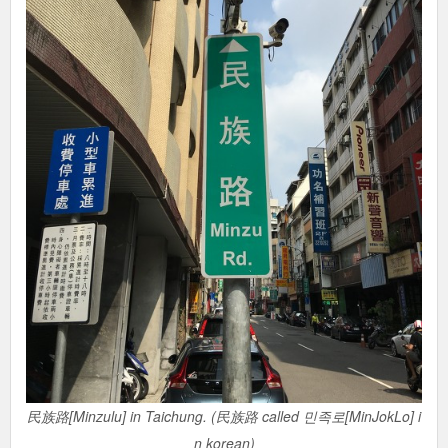
民族路[Minzulu] in Taichung. (民族路 called 민족로[MinJokLo] i
n korean)