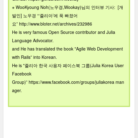
※ WooKyoung Noh(노우경,Wookay)님의 인터뷰 기사:
[개
발인] 노우경 “‘줄리아’에 푹 빠졌어
요”
http://www.bloter.net/archives/232986
He is very famous Open Source contributor and Julia
Language Advocator.
and He has translated the book "Agile Web Development
with Rails” into Korean.
He is "줄리아 한국 사용자 페이스북 그룹(Julia Korea User
Facebook
Group)”
https://www.facebook.com/groups/juliakorea
man
ager.