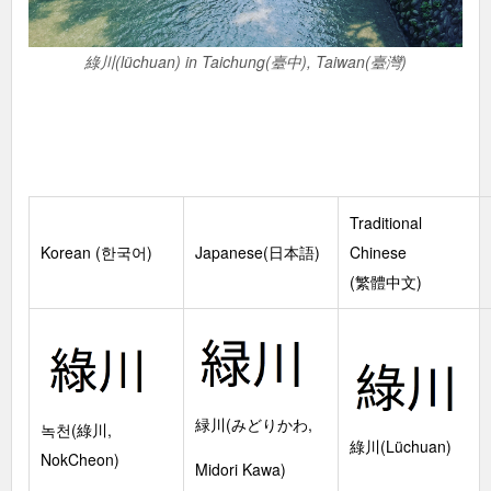
綠川(lüchuan) in Taichung(臺中), Taiwan(臺灣)
Traditional
Korean (한국어)
Japanese(日本語)
Chinese
(繁體中文)
緑川(みどりかわ,
녹천(綠川,
綠川(Lüchuan)
NokCheon)
Midori Kawa)