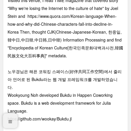
Visited this venue, I read TIME magazine that covered story
"Why we're losing the Internet to the culture of hate" by Joel
Stein and
https://www.quora.com/Korean-language-When-
how-and-why-did-Chinese-characters-fall-into-decline-in-
Korea
Then, thought CJK(Chinese-Japanese-Korean, 한중일,
韓中日,中日韓,中日韩,日中韓) Information Processing and find
"Encyclopedia of Korean Culture[한국민족문화대백과사전,韓國
民族文化大百科事典]" metadata.
노우경님은 해픈 코워킹 스페이스(好伴共同工作空間)에서 줄리
아 언어로 된 Bukdu라는 웹 개발 프레임워크를 개발하였습니
다.
Wookyoung Noh developed Bukdu in Happen Coworking
space. Bukdu is a web development framework for Julia
Language.
https://github.com/wookay/Bukdu.jl